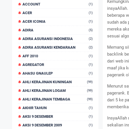
Kemungkina
ACCOUNT
(1)
insyaAllah.
ACER
(1)
beberapa wa
ACER ICONIA
(1)
sudah ada 
mereka aka
ADIRA
(5)
sesuai alg
ADIRA ASURANSI INDONESIA
(2)
Memang sih
ADIRA ASURANSI KENDARAAN
(2)
backlink b
AFF 2010
(1)
dari web in
AGREGATOR
(1)
maaf jika 
AHASU GNAULEP
(1)
pagerank o
AHLI KERAJINAN KUNINGAN
(99)
Menurut sa
AHLI KERAJINAN LOGAM
(99)
pagerank. B
AHLI KERAJINAN TEMBAGA
(99)
dari 5 ke p
memberikan 
AKHIR TAHUN
(1)
AKSI 9 DESEMBER
(1)
InsyaAllah
sekalian in
AKSI 9 DESEMBER 2009
(1)