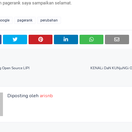
n pagerank saya sampaikan selamat.
google
pagerank
perubahan
g Open Source LIPI
KENALi DaN KUNjuNGi O
Diposting oleh
arisnb