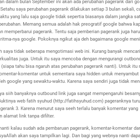
n dalam bulan September ini akan ada perubahan pagerank dari goo
 Setahu saya perubahan pagerank dilakukan setiap 3 bulan sekali, 
ktu yang lalu saja google tidak sepertia biasanya dalam jangka sa
perubahan. Memang semua adalah hak preogratif google bahwa kap
n memperbarui pagerank. Tentu saja pemberian pagerank juga haru
oritma-nya google. Pokoknya ngikut aja deh bagaimana google menil
 saya tidak seberapa mengotimasi web ini. Kurang banyak mencar
erkualitas juga. Untuk itu saya mencoba dengan mengurangi outbon
i (siapa tahu bisa ngaruh atas perubahan pagerank nanti). Untuk it
komentar-komentar untuk sementara saya hidden untuk menyambu
leh google yang sewaktu-waktu. Karena saya sendiri juga tidak men
ya siih banyaknya outbound link juga sangat mempengaruhi besarn
uktinya web fatih syuhud (http://fatihsyuhud.com) pageranknya turu
agerank 3. Karena menurut saya seeh terlalu banyak komentar yang
alamat link tanpa difilter.
 nanti kalau sudah ada pembaruan pagerank, komentar-komentar dar
syaAllah akan saya tampilkan lagi. Dan bagi yang webnya nanti dap