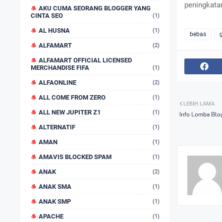
peningkata
AKU CUMA SEORANG BLOGGER YANG
CINTA SEO
(1)
AL HUSNA
(1)
bebas
ALFAMART
(2)
ALFAMART OFFICIAL LICENSED
MERCHANDISE FIFA
(1)
ALFAONLINE
(2)
ALL COME FROM ZERO
(1)
LEBIH LAMA
ALL NEW JUPITER Z1
(1)
Info Lomba Blo
ALTERNATIF
(1)
AMAN
(1)
AMAVIS BLOCKED SPAM
(1)
ANAK
(2)
ANAK SMA
(1)
ANAK SMP
(1)
APACHE
(1)