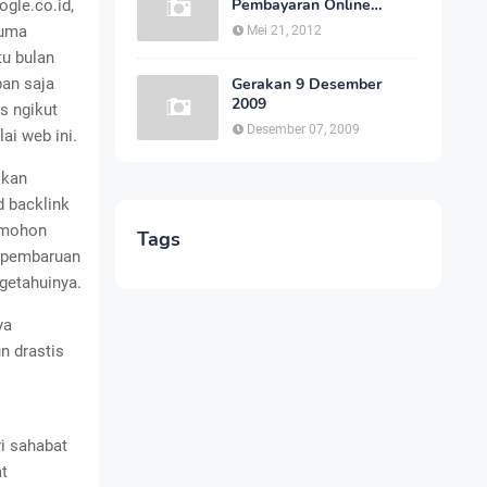
Pembayaran Online
gle.co.id,
Indonesia Cepat dan
cuma
Mei 21, 2012
Aman
tu bulan
an saja
Gerakan 9 Desember
2009
s ngikut
Desember 07, 2009
ai web ini.
ikan
d backlink
u mohon
Tags
t pembaruan
getahuinya.
ya
n drastis
i sahabat
at