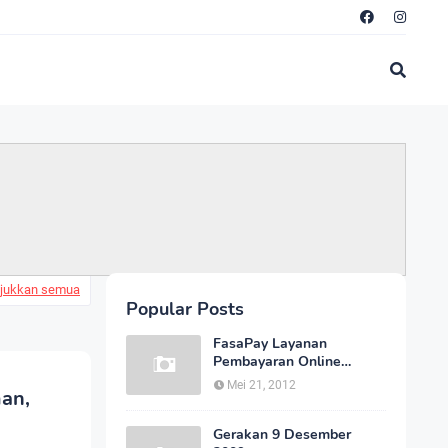
jukkan semua
Popular Posts
FasaPay Layanan
Pembayaran Online
Indonesia Cepat dan
Mei 21, 2012
man,
Aman
Gerakan 9 Desember