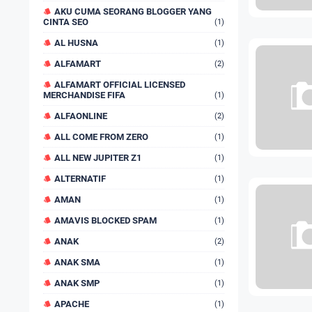
AKU CUMA SEORANG BLOGGER YANG
CINTA SEO
(1)
AL HUSNA
(1)
ALFAMART
(2)
ALFAMART OFFICIAL LICENSED
MERCHANDISE FIFA
(1)
ALFAONLINE
(2)
ALL COME FROM ZERO
(1)
ALL NEW JUPITER Z1
(1)
ALTERNATIF
(1)
AMAN
(1)
AMAVIS BLOCKED SPAM
(1)
ANAK
(2)
ANAK SMA
(1)
ANAK SMP
(1)
APACHE
(1)