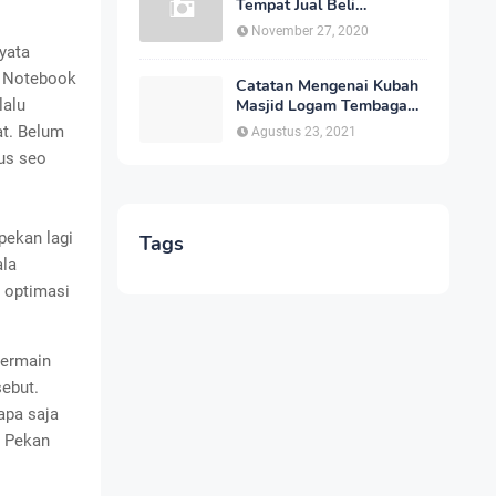
Tempat Jual Beli
Kendaraan Bekas Joss
November 27, 2020
Secara Online Dengan
yata
Harga Bersahabat
k Notebook
Catatan Mengenai Kubah
lalu
Masjid Logam Tembaga
oleh Penyedia Jasa
at. Belum
Agustus 23, 2021
Pembuatan Kubah Masjid
rus seo
dan Penyedia Jasa
Pembuatan Logo Papan
Nama Masjid
pekan lagi
Tags
ala
r optimasi
bermain
sebut.
apa saja
3 Pekan