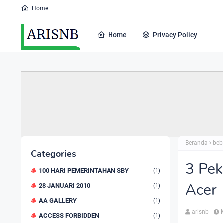
Home
Home
Privacy Policy
Beranda
beb
Categories
3 Pek
100 HARI PEMERINTAHAN SBY
(1)
Acer
28 JANUARI 2010
(1)
AA GALLERY
(1)
arisnb
ACCESS FORBIDDEN
(1)