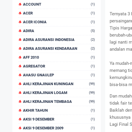
ACCOUNT
(1)
ACER
(1)
Ternyata 3 
persaingan
ACER ICONIA
(1)
Tipis Harga
ADIRA
(5)
berubah-ub
ADIRA ASURANSI INDONESIA
(2)
lagi nanti 
ADIRA ASURANSI KENDARAAN
(2)
andalan mas
AFF 2010
(1)
Ya mudah-m
AGREGATOR
(1)
memang tida
AHASU GNAULEP
(1)
kemungkinan
AHLI KERAJINAN KUNINGAN
(99)
bisa-bisa m
AHLI KERAJINAN LOGAM
(99)
Dan mudah-
AHLI KERAJINAN TEMBAGA
(99)
tidak fair 
Baiklah dem
AKHIR TAHUN
(1)
khususnya 
AKSI 9 DESEMBER
(1)
Lagi Final
AKSI 9 DESEMBER 2009
(1)