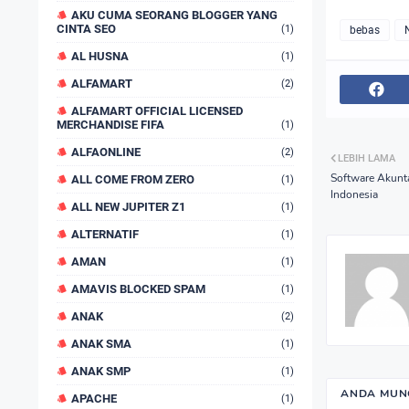
AKU CUMA SEORANG BLOGGER YANG
CINTA SEO
(1)
bebas
AL HUSNA
(1)
ALFAMART
(2)
ALFAMART OFFICIAL LICENSED
MERCHANDISE FIFA
(1)
ALFAONLINE
(2)
LEBIH LAMA
Software Akunt
ALL COME FROM ZERO
(1)
Indonesia
ALL NEW JUPITER Z1
(1)
ALTERNATIF
(1)
AMAN
(1)
AMAVIS BLOCKED SPAM
(1)
ANAK
(2)
ANAK SMA
(1)
ANAK SMP
(1)
ANDA MUNG
APACHE
(1)