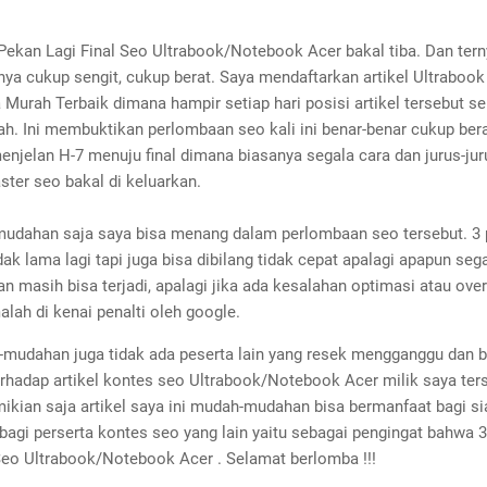
Pekan Lagi Final Seo Ultrabook/Notebook Acer bakal tiba. Dan tern
nya cukup sengit, cukup berat. Saya mendaftarkan artikel Ultraboo
 Murah Terbaik dimana hampir setiap hari posisi artikel tersebut se
ah. Ini membuktikan perlombaan seo kali ini benar-benar cukup ber
menjelan H-7 menuju final dimana biasanya segala cara dan jurus-ju
ter seo bakal di keluarkan.
udahan saja saya bisa menang dalam perlombaan seo tersebut. 3 
k lama lagi tapi juga bisa dibilang tidak cepat apalagi apapun seg
 masih bisa terjadi, apalagi jika ada kesalahan optimasi atau ove
alah di kenai penalti oleh google.
mudahan juga tidak ada peserta lain yang resek mengganggu dan 
terhadap artikel kontes seo Ultrabook/Notebook Acer milik saya ter
ikian saja artikel saya ini mudah-mudahan bisa bermanfaat bagi si
bagi perserta kontes seo yang lain yaitu sebagai pengingat bahwa 
 Seo Ultrabook/Notebook Acer . Selamat berlomba !!!