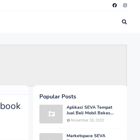
Popular Posts
ebook
Aplikasi SEVA Tempat
Jual Beli Mobil Bekas
Berquality Secara Online
November 28, 2020
Dengan Harga yang
Murah
Marketspace SEVA