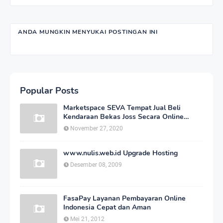
ANDA MUNGKIN MENYUKAI POSTINGAN INI
Popular Posts
Marketspace SEVA Tempat Jual Beli
Kendaraan Bekas Joss Secara Online
Dengan Harga Bersahabat
November 27, 2020
www.nulis.web.id Upgrade Hosting
Desember 08, 2009
FasaPay Layanan Pembayaran Online
Indonesia Cepat dan Aman
Mei 21, 2012