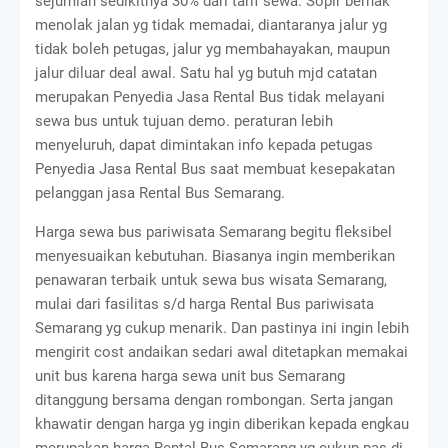
sejumlah sedikitnya 30% dari tarif sewa. Sopir berhak
menolak jalan yg tidak memadai, diantaranya jalur yg
tidak boleh petugas, jalur yg membahayakan, maupun
jalur diluar deal awal. Satu hal yg butuh mjd catatan
merupakan Penyedia Jasa Rental Bus tidak melayani
sewa bus untuk tujuan demo. peraturan lebih
menyeluruh, dapat dimintakan info kepada petugas
Penyedia Jasa Rental Bus saat membuat kesepakatan
pelanggan jasa Rental Bus Semarang.
Harga sewa bus pariwisata Semarang begitu fleksibel
menyesuaikan kebutuhan. Biasanya ingin memberikan
penawaran terbaik untuk sewa bus wisata Semarang,
mulai dari fasilitas s/d harga Rental Bus pariwisata
Semarang yg cukup menarik. Dan pastinya ini ingin lebih
mengirit cost andaikan sedari awal ditetapkan memakai
unit bus karena harga sewa unit bus Semarang
ditanggung bersama dengan rombongan. Serta jangan
khawatir dengan harga yg ingin diberikan kepada engkau
merupakan harga Rental Bus Semarang yg cukup pas di