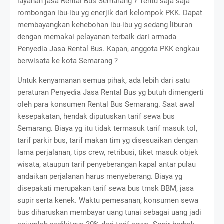
layanan jasa Rental Bus Semarang ? Tentu saja saja
rombongan ibu-ibu yg enerjik dari kelompok PKK. Dapat
membayangkan kehebohan ibu-ibu yg sedang liburan
dengan memakai pelayanan terbaik dari armada
Penyedia Jasa Rental Bus. Kapan, anggota PKK engkau
berwisata ke kota Semarang ?
Untuk kenyamanan semua pihak, ada lebih dari satu
peraturan Penyedia Jasa Rental Bus yg butuh dimengerti
oleh para konsumen Rental Bus Semarang. Saat awal
kesepakatan, hendak diputuskan tarif sewa bus
Semarang. Biaya yg itu tidak termasuk tarif masuk tol,
tarif parkir bus, tarif makan tim yg disesuaikan dengan
lama perjalanan, tips crew, retribusi, tiket masuk objek
wisata, ataupun tarif penyeberangan kapal antar pulau
andaikan perjalanan harus menyeberang. Biaya yg
disepakati merupakan tarif sewa bus tmsk BBM, jasa
supir serta kenek. Waktu pemesanan, konsumen sewa
bus diharuskan membayar uang tunai sebagai uang jadi