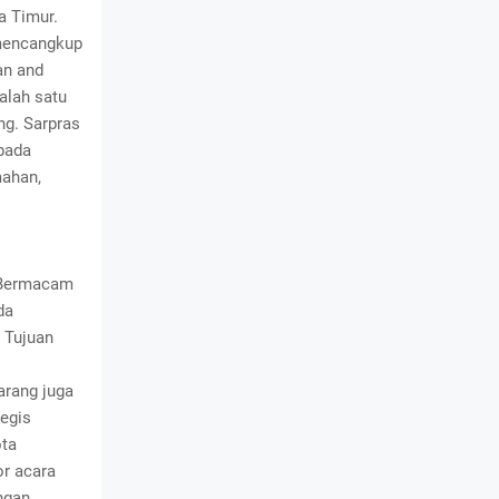
a Timur.
 mencangkup
an and
alah satu
g. Sarpras
pada
mahan,
 Bermacam
da
 Tujuan
arang juga
egis
ota
or acara
ngan.