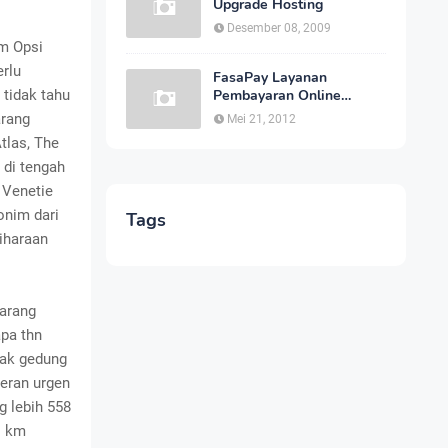
Upgrade Hosting
Desember 08, 2009
m Opsi
erlu
FasaPay Layanan
tidak tahu
Pembayaran Online
Indonesia Cepat dan
arang
Mei 21, 2012
Aman
tlas, The
 di tengah
 Venetie
nim dari
Tags
iharaan
marang
apa thn
yak gedung
peran urgen
g lebih 558
s km