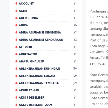
ACCOUNT
(1)
ACER
(1)
Postingan 
Tujuan Wisa
ACER ICONIA
(1)
disimak, s
ADIRA
(5)
tentang Ul
ADIRA ASURANSI INDONESIA
(2)
mempunyai b
ADIRA ASURANSI KENDARAAN
(2)
Port of Ja
kota bagai
AFF 2010
(1)
van Java. 
AGREGATOR
(1)
Aman, Tert
AHASU GNAULEP
(1)
seni kota.
AHLI KERAJINAN KUNINGAN
(99)
Kota Semar
AHLI KERAJINAN LOGAM
(99)
mempunyai t
AHLI KERAJINAN TEMBAGA
(99)
terakhir, 
AKHIR TAHUN
(1)
tinggi yg b
AKSI 9 DESEMBER
(1)
Kota Semar
km sebelah 
AKSI 9 DESEMBER 2009
(1)