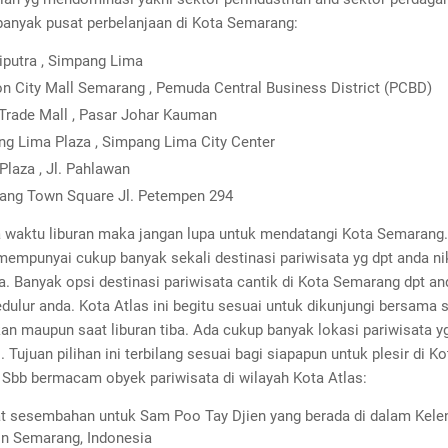
 banyak pusat perbelanjaan di Kota Semarang:
iputra , Simpang Lima
n City Mall Semarang , Pemuda Central Business District (PCBD)
Trade Mall , Pasar Johar Kauman
g Lima Plaza , Simpang Lima City Center
 Plaza , Jl. Pahlawan
ang Town Square Jl. Petempen 294
ba waktu liburan maka jangan lupa untuk mendatangi Kota Semarang
empunyai cukup banyak sekali destinasi pariwisata yg dpt anda ni
. Banyak opsi destinasi pariwisata cantik di Kota Semarang dpt an
ulur anda. Kota Atlas ini begitu sesuai untuk dikunjungi bersama s
kan maupun saat liburan tiba. Ada cukup banyak lokasi pariwisata y
 Tujuan pilihan ini terbilang sesuai bagi siapapun untuk plesir di Ko
 Sbb bermacam obyek pariwisata di wilayah Kota Atlas:
 sesembahan untuk Sam Poo Tay Djien yang berada di dalam Kele
in Semarang, Indonesia