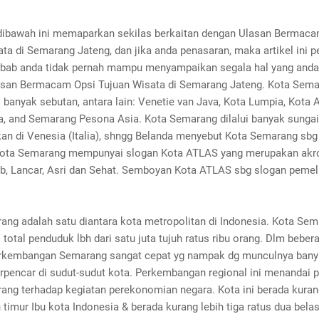
dibawah ini memaparkan sekilas berkaitan dengan Ulasan Bermaca
ta di Semarang Jateng, dan jika anda penasaran, maka artikel ini p
ebab anda tidak pernah mampu menyampaikan segala hal yang anda 
asan Bermacam Opsi Tujuan Wisata di Semarang Jateng. Kota Sem
anyak sebutan, antara lain: Venetie van Java, Kota Lumpia, Kota A
va, and Semarang Pesona Asia. Kota Semarang dilalui banyak sungai
kan di Venesia (Italia), shngg Belanda menyebut Kota Semarang sbg
Kota Semarang mempunyai slogan Kota ATLAS yang merupakan akro
ib, Lancar, Asri dan Sehat. Semboyan Kota ATLAS sbg slogan pemel
ang adalah satu diantara kota metropolitan di Indonesia. Kota Se
otal penduduk lbh dari satu juta tujuh ratus ribu orang. Dlm beber
perkembangan Semarang sangat cepat yg nampak dg munculnya ban
erpencar di sudut-sudut kota. Perkembangan regional ini menandai 
ang terhadap kegiatan perekonomian negara. Kota ini berada kuran
timur Ibu kota Indonesia & berada kurang lebih tiga ratus dua bela