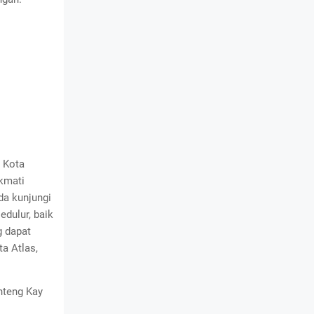
. Kota
kmati
da kunjungi
edulur, baik
g dapat
ta Atlas,
nteng Kay