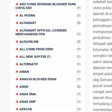
sebelah bar
AKU CUMA SEORANG BLOGGER YANG
utara pula
CINTA SEO
(1)
daerah di 
AL HUSNA
(1)
ketinggian
ALFAMART
(2)
permukaan 
ALFAMART OFFICIAL LICENSED
mempunyai k
MERCHANDISE FIFA
(1)
perbukitan
ALFAONLINE
(2)
Wilayah da
ALL COME FROM ZERO
(1)
kilometer d
semakin leb
ALL NEW JUPITER Z1
(1)
yakni daera
ALTERNATIF
(1)
dataran re
AMAN
(1)
empat pulu
AMAVIS BLOCKED SPAM
(1)
sbg Semara
pusat wisat
ANAK
(2)
sangat ser
ANAK SMA
(1)
daerah khus
ANAK SMP
(1)
terkadang j
APACHE
(1)
membentang 