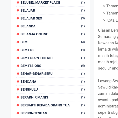
BEJUBEL MARKET PLACE
(1)
Taman
BELAJAR
(1)
Taman
BELAJAR SEO
(3)
Kota 
BELANDA
(1)
Ulasan Ber
BELANJA ONLINE
(1)
Semarang y
BEM
(3)
Kawasan Kot
lama di wi
BEM ITS
(4)
masih tetap
BEM ITS ON THE NET
(1)
masih mjd 
BEM ITS.ORG
(5)
sedulur and
BENAR-BENAR SERU
(1)
Lawang Sew
BENCANA
(1)
Sewu dikar
BENGKULU
(1)
zaman dulu 
BERAKHIR MANIS
(1)
swasta pad
BERBAKTI KEPADA ORANG TUA
(1)
administra
seperti sb
BERBONCENGAN
(1)