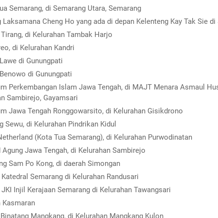
ua Semarang, di Semarang Utara, Semarang
 Laksamana Cheng Ho yang ada di depan Kelenteng Kay Tak Sie di
 Tirang, di Kelurahan Tambak Harjo
eo, di Kelurahan Kandri
Lawe di Gunungpati
 Benowo di Gunungpati
m Perkembangan Islam Jawa Tengah, di MAJT Menara Asmaul Husn
an Sambirejo, Gayamsari
m Jawa Tengah Ronggowarsito, di Kelurahan Gisikdrono
 Sewu, di Kelurahan Pindrikan Kidul
 Netherland (Kota Tua Semarang), di Kelurahan Purwodinatan
 Agung Jawa Tengah, di Kelurahan Sambirejo
ng Sam Po Kong, di daerah Simongan
 Katedral Semarang di Kelurahan Randusari
 JKI Injil Kerajaan Semarang di Kelurahan Tawangsari
 Kasmaran
Binatang Mangkang, di Kelurahan Mangkang Kulon