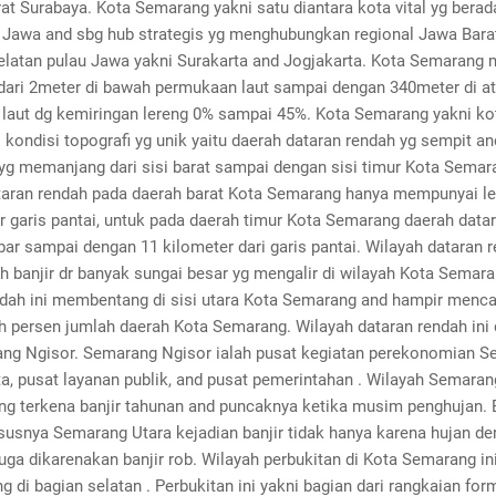
at Surabaya. Kota Semarang yakni satu diantara kota vital yg berada
u Jawa and sbg hub strategis yg menghubungkan regional Jawa Bara
selatan pulau Jawa yakni Surakarta and Jogjakarta. Kota Semarang
 dari 2meter di bawah permukaan laut sampai dengan 340meter di a
laut dg kemiringan lereng 0% sampai 45%. Kota Semarang yakni ko
ondisi topografi yg unik yaitu daerah dataran rendah yg sempit an
 yg memanjang dari sisi barat sampai dengan sisi timur Kota Semar
taran rendah pada daerah barat Kota Semarang hanya mempunyai le
r garis pantai, untuk pada daerah timur Kota Semarang daerah data
ar sampai dengan 11 kilometer dari garis pantai. Wilayah dataran r
h banjir dr banyak sungai besar yg mengalir di wilayah Kota Semar
ndah ini membentang di sisi utara Kota Semarang and hampir menc
h persen jumlah daerah Kota Semarang. Wilayah dataran rendah ini
ng Ngisor. Semarang Ngisor ialah pusat kegiatan perekonomian S
a, pusat layanan publik, and pusat pemerintahan . Wilayah Semaran
ing terkena banjir tahunan and puncaknya ketika musim penghujan.
usnya Semarang Utara kejadian banjir tidak hanya karena hujan der
uga dikarenakan banjir rob. Wilayah perbukitan di Kota Semarang in
di bagian selatan . Perbukitan ini yakni bagian dari rangkaian for