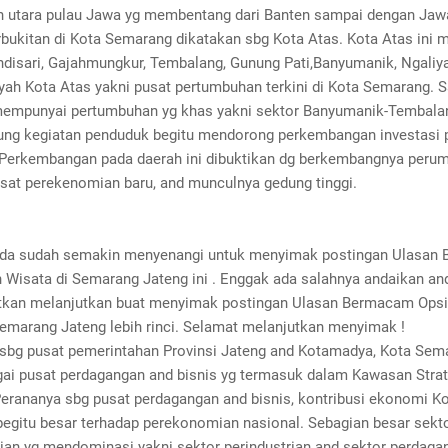
 utara pulau Jawa yg membentang dari Banten sampai dengan Jaw
rbukitan di Kota Semarang dikatakan sbg Kota Atas. Kota Atas ini
ndisari, Gajahmungkur, Tembalang, Gunung Pati,Banyumanik, Ngaliy
yah Kota Atas yakni pusat pertumbuhan terkini di Kota Semarang. S
mempunyai pertumbuhan yg khas yakni sektor Banyumanik-Tembalan
ng kegiatan penduduk begitu mendorong perkembangan investasi 
. Perkembangan pada daerah ini dibuktikan dg berkembangnya peru
usat perekenomian baru, and munculnya gedung tinggi.
da sudah semakin menyenangi untuk menyimak postingan Ulasan
n Wisata di Semarang Jateng ini . Enggak ada salahnya andaikan an
an melanjutkan buat menyimak postingan Ulasan Bermacam Opsi
Semarang Jateng lebih rinci. Selamat melanjutkan menyimak !
sbg pusat pemerintahan Provinsi Jateng and Kotamadya, Kota Sem
gai pusat perdagangan and bisnis yg termasuk dalam Kawasan Strat
Perananya sbg pusat perdagangan and bisnis, kontribusi ekonomi K
egitu besar terhadap perekonomian nasional. Sebagian besar sekt
an yg mendominasi yakni sektor perindustrian and sektor perdaga