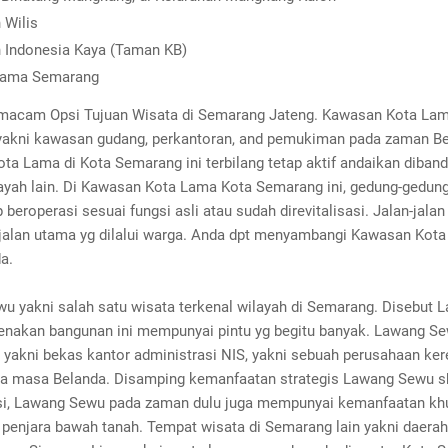
 Wilis
 Indonesia Kaya (Taman KB)
Lama Semarang
macam Opsi Tujuan Wisata di Semarang Jateng. Kawasan Kota Lam
akni kawasan gudang, perkantoran, and pemukiman pada zaman Be
a Lama di Kota Semarang ini terbilang tetap aktif andaikan diband
layah lain. Di Kawasan Kota Lama Kota Semarang ini, gedung-gedun
 beroperasi sesuai fungsi asli atau sudah direvitalisasi. Jalan-jalan
jalan utama yg dilalui warga. Anda dpt menyambangi Kawasan Kot
a.
u yakni salah satu wisata terkenal wilayah di Semarang. Disebut 
enakan bangunan ini mempunyai pintu yg begitu banyak. Lawang S
yakni bekas kantor administrasi NIS, yakni sebuah perusahaan ker
a masa Belanda. Disamping kemanfaatan strategis Lawang Sewu s
si, Lawang Sewu pada zaman dulu juga mempunyai kemanfaatan kh
g penjara bawah tanah. Tempat wisata di Semarang lain yakni daera