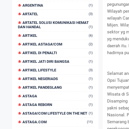
pegunungan
ARGENTINA
(1)
Wilayah pe
ARTATEL
(3)
wilayah Ca
ARTATEL SOLUSI KOMUNIKASI HEMAT
Mijen. Wila
DAN HANDAL
(1)
sektor yg 
ARTIKEL
(6)
yg menduku
ARTIKEL ASTAGA!COM
(2)
daerah itu
hadirnya p
ARTIKEL DI PENALTI
(1)
ARTIKEL JATI DIRI BANGSA
(1)
ARTIKEL LIFESTYLE
(3)
Selamat an
ARTIKEL NEGERIADS
(1)
Opsi Tujua
menyempatk
ARTIKEL PANDEGLANG
(1)
Wisata di 
ASTAGA
(1)
Disamping 
ASTAGA REBORN
(1)
yakni seba
ASTAGA!COM LIFESTYLE ON THE NET
(1)
Nasional. 
Semarang b
ASTAGA.COM
(11)
perekonomi