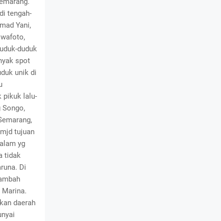
Semarang.
i tengah-
hmad Yani,
swafoto,
duduk-duduk
nyak spot
duk unik di
u
pikuk lalu-
g Songo,
Semarang,
 mjd tujuan
 alam yg
a tidak
runa. Di
nambah
 Marina.
rkan daerah
unyai