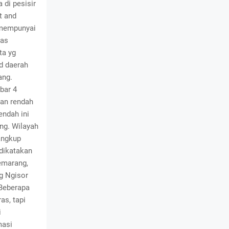
 di pesisir
t and
 mempunyai
tas
ta yg
d daerah
ang.
bar 4
ran rendah
endah ini
ang. Wilayah
angkup
 dikatakan
emarang,
g Ngisor
 Beberapa
as, tapi
i
masi