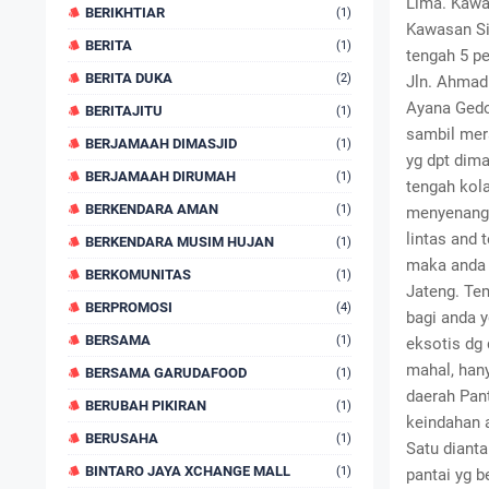
Lima. Kawa
BERIKHTIAR
(1)
Kawasan Si
BERITA
(1)
tengah 5 pe
BERITA DUKA
(2)
Jln. Ahmad
Ayana Gedo
BERITAJITU
(1)
sambil mer
BERJAMAAH DIMASJID
(1)
yg dpt dima
BERJAMAAH DIRUMAH
(1)
tengah kol
BERKENDARA AMAN
(1)
menyenangk
lintas and
BERKENDARA MUSIM HUJAN
(1)
maka anda 
BERKOMUNITAS
(1)
Jateng. Tem
BERPROMOSI
(4)
bagi anda 
BERSAMA
(1)
eksotis dg 
mahal, hany
BERSAMA GARUDAFOOD
(1)
daerah Pan
BERUBAH PIKIRAN
(1)
keindahan 
BERUSAHA
(1)
Satu diant
BINTARO JAYA XCHANGE MALL
(1)
pantai yg 