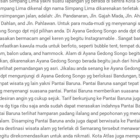
san Simpang Lima yakni suatu lapangan yg berada di sentra Kota 
mpang Lima dikenal dgn nama Simpang Lima dikarenakan terletak d
rsimpangan jalan, adalah: Jln. Pandanaran, Jln. Gajah Mada, Jln. A
 Dahlan, and Jln. Pahlawan. Untuk para muda-mudi yg menyenangi 
ng Songo dpt mjd pilihan anda. Di Ayana Gedong Songo anda dpt 
asakan bermacam angel keren yg begitu Instagramable . Sangat ba
nfaatkan kawula muda untuk berfoto, seperti bubble tent, tempat du
am, balon udara, and hammock. Alam di Ayana Gedong Songo begit
an, dikarenakan Ayana Gedong Songo berada begitu jauh dari hiruk 
 terlihat pemandangan yg asri. Jikalau anda senang ke Ayana Gedon
dpt mengunjungi di Ayana Gedong Songo yg berlokasi Bandungan, 
pat wisata yg lain yakni Pantai Baruna. Pantai Baruna sangat tepat
yg menyenangi suasana pantai. Pantai Baruna memberikan suasana
desiran angin yg cukup sejuk. Tarif berkunjung ke Pantai Baruna jug
a dg tiga ribu saja anda sudah dapat merasakan indahnya Pantai Ba
tai Baruna terlihat hamparan padang ilalang and pepohonan yg me
alam. Disamping Pantai Baruna anda juga dapat berwisata ke Pantai
ara destinasi wisata alam yg terletak di Semarang tersebut menawa
begitu direkomendasikan untuk anda nikmati. Kota Atlas juga memp