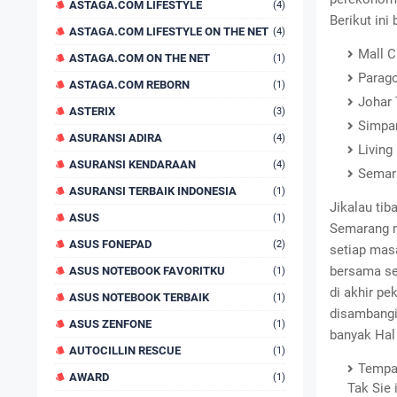
ASTAGA.COM LIFESTYLE
(4)
Berikut ini
ASTAGA.COM LIFESTYLE ON THE NET
(4)
Mall C
ASTAGA.COM ON THE NET
(1)
Parago
ASTAGA.COM REBORN
(1)
Johar 
ASTERIX
(3)
Simpan
ASURANSI ADIRA
(4)
Living
ASURANSI KENDARAAN
(4)
Semar
ASURANSI TERBAIK INDONESIA
(1)
Jikalau ti
ASUS
(1)
Semarang m
ASUS FONEPAD
(2)
setiap masa
bersama sed
ASUS NOTEBOOK FAVORITKU
(1)
di akhir pe
ASUS NOTEBOOK TERBAIK
(1)
disambangi.
ASUS ZENFONE
(1)
banyak Hal
AUTOCILLIN RESCUE
(1)
Tempat
AWARD
(1)
Tak Sie 