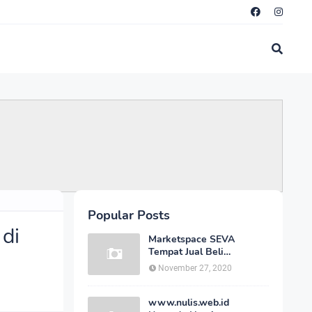
Popular Posts
di
Marketspace SEVA
Tempat Jual Beli
Kendaraan Bekas Joss
November 27, 2020
Secara Online Dengan
Harga Bersahabat
www.nulis.web.id