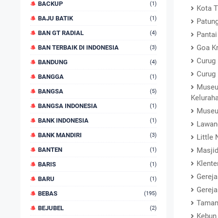
BACKUP
(1)
Kota T
BAJU BATIK
(1)
Patung
BAN GT RADIAL
(4)
Pantai
Goa Kr
BAN TERBAIK DI INDONESIA
(3)
Curug 
BANDUNG
(4)
Curug
BANGGA
(1)
Museu
BANGSA
(5)
Kelurah
BANGSA INDONESIA
(1)
Museu
BANK INDONESIA
(1)
Lawang
BANK MANDIRI
(3)
Little
BANTEN
Masjid
(1)
Klente
BARIS
(1)
Gereja
BARU
(1)
Gereja
BEBAS
(195)
Taman
BEJUBEL
(2)
Kebun 