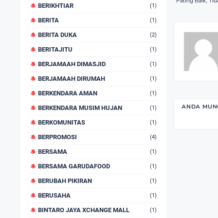
Paling Baik, Ti
BERIKHTIAR
(1)
BERITA
(1)
BERITA DUKA
(2)
BERITAJITU
(1)
BERJAMAAH DIMASJID
(1)
BERJAMAAH DIRUMAH
(1)
BERKENDARA AMAN
(1)
ANDA MUNG
BERKENDARA MUSIM HUJAN
(1)
BERKOMUNITAS
(1)
BERPROMOSI
(4)
BERSAMA
(1)
BERSAMA GARUDAFOOD
(1)
BERUBAH PIKIRAN
(1)
BERUSAHA
(1)
BINTARO JAYA XCHANGE MALL
(1)