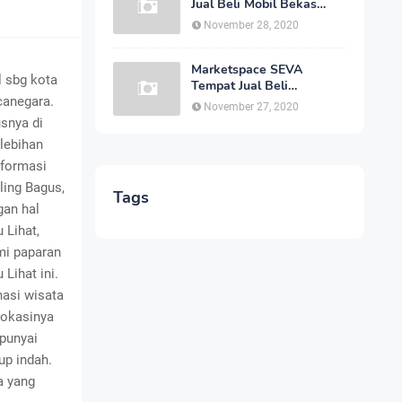
Jual Beli Mobil Bekas
Berquality Secara Online
November 28, 2020
Dengan Harga yang
Murah
Marketspace SEVA
l sbg kota
Tempat Jual Beli
canegara.
Kendaraan Bekas Joss
November 27, 2020
Secara Online Dengan
usnya di
Harga Bersahabat
lebihan
nformasi
ling Bagus,
Tags
gan hal
 Lihat,
mi paparan
Lihat ini.
nasi wisata
lokasinya
punyai
up indah.
a yang