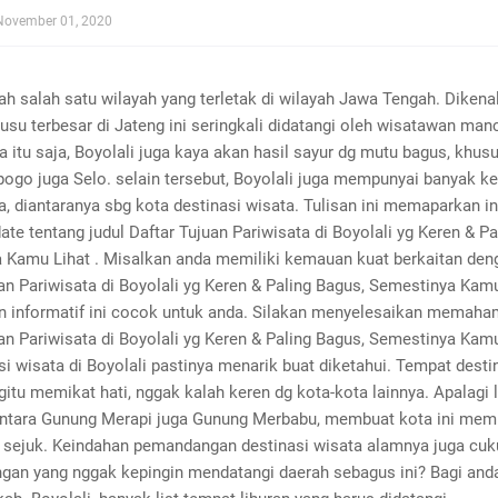
November 01, 2020
lah salah satu wilayah yang terletak di wilayah Jawa Tengah. Dikena
usu terbesar di Jateng ini seringkali didatangi oleh wisatawan man
 itu saja, Boyolali juga kaya akan hasil sayur dg mutu bagus, khus
ogo juga Selo. selain tersebut, Boyolali juga mempunyai banyak ke
a, diantaranya sbg kota destinasi wisata. Tulisan ini memaparkan i
ate tentang judul Daftar Tujuan Pariwisata di Boyolali yg Keren & Pa
 Kamu Lihat . Misalkan anda memiliki kemauan kuat berkaitan den
an Pariwisata di Boyolali yg Keren & Paling Bagus, Semestinya Kamu
n informatif ini cocok untuk anda. Silakan menyelesaikan memaha
an Pariwisata di Boyolali yg Keren & Paling Bagus, Semestinya Kamu 
asi wisata di Boyolali pastinya menarik buat diketahui. Tempat desti
gitu memikat hati, nggak kalah keren dg kota-kota lainnya. Apalagi 
iantara Gunung Merapi juga Gunung Merbabu, membuat kota ini mem
 sejuk. Keindahan pemandangan destinasi wisata alamnya juga cuk
ngan yang nggak kepingin mendatangi daerah sebagus ini? Bagi and