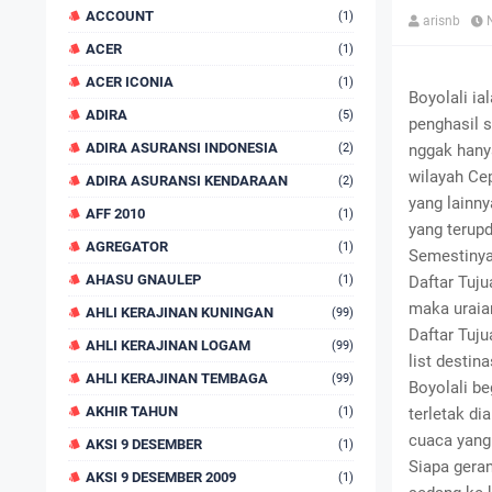
ACCOUNT
(1)
arisnb
ACER
(1)
ACER ICONIA
(1)
Boyolali ia
ADIRA
(5)
penghasil s
ADIRA ASURANSI INDONESIA
(2)
nggak hanya
wilayah Cep
ADIRA ASURANSI KENDARAAN
(2)
yang lainny
AFF 2010
(1)
yang terupd
AGREGATOR
(1)
Semestinya
AHASU GNAULEP
(1)
Daftar Tuju
maka uraia
AHLI KERAJINAN KUNINGAN
(99)
Daftar Tuju
AHLI KERAJINAN LOGAM
(99)
list destin
AHLI KERAJINAN TEMBAGA
(99)
Boyolali be
AKHIR TAHUN
(1)
terletak d
cuaca yang
AKSI 9 DESEMBER
(1)
Siapa gera
AKSI 9 DESEMBER 2009
(1)