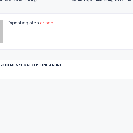
dak Salah Kalian Datangi
Second Dapat Dibrowsing Via Online d
Diposting oleh
arisnb
KIN MENYUKAI POSTINGAN INI