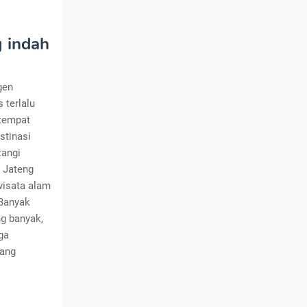
g indah
gen
 terlalu
 tempat
stinasi
tangi
i Jateng
wisata alam
 Banyak
ng banyak,
ga
dang