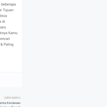
n beberapa
ar Tujuan
 bisa
 di
baru
stinya Kamu
encari
 & Paling
LEBIH BARU
entra Kendaraan