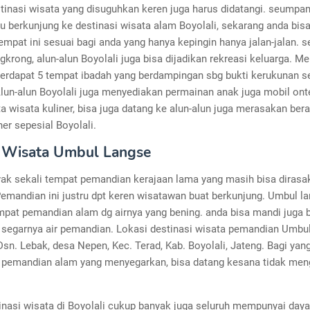
tinasi wisata yang disuguhkan keren juga harus didatangi. seump
u berkunjung ke destinasi wisata alam Boyolali, sekarang anda bis
tempat ini sesuai bagi anda yang hanya kepingin hanya jalan-jalan. s
krong, alun-alun Boyolali juga bisa dijadikan rekreasi keluarga. M
i terdapat 5 tempat ibadah yang berdampingan sbg bukti kerukunan s
Alun-alun Boyolali juga menyediakan permainan anak juga mobil onte
a wisata kuliner, bisa juga datang ke alun-alun juga merasakan be
ner sepesial Boyolali.
 Wisata Umbul Langse
yak sekali tempat pemandian kerajaan lama yang masih bisa dirasa
Pemandian ini justru dpt keren wisatawan buat berkunjung. Umbul l
mpat pemandian alam dg airnya yang bening. anda bisa mandi juga 
segarnya air pemandian. Lokasi destinasi wisata pemandian Umbu
 Dsn. Lebak, desa Nepen, Kec. Terad, Kab. Boyolali, Jateng. Bagi yan
pemandian alam yang menyegarkan, bisa datang kesana tidak men
inasi wisata di Boyolali cukup banyak juga seluruh mempunyai daya 