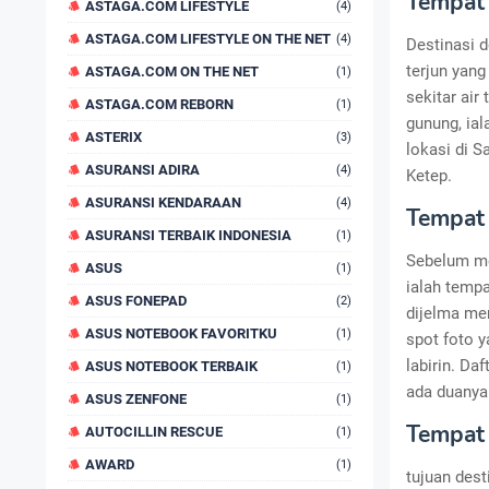
Tempat 
ASTAGA.COM LIFESTYLE
(4)
ASTAGA.COM LIFESTYLE ON THE NET
(4)
Destinasi d
terjun yan
ASTAGA.COM ON THE NET
(1)
sekitar air
ASTAGA.COM REBORN
(1)
gunung, ia
ASTERIX
(3)
lokasi di 
ASURANSI ADIRA
(4)
Ketep.
ASURANSI KENDARAAN
(4)
Tempat 
ASURANSI TERBAIK INDONESIA
(1)
Sebelum me
ASUS
(1)
ialah tempa
ASUS FONEPAD
(2)
dijelma men
ASUS NOTEBOOK FAVORITKU
(1)
spot foto y
labirin. Da
ASUS NOTEBOOK TERBAIK
(1)
ada duanya
ASUS ZENFONE
(1)
Tempat 
AUTOCILLIN RESCUE
(1)
AWARD
(1)
tujuan des