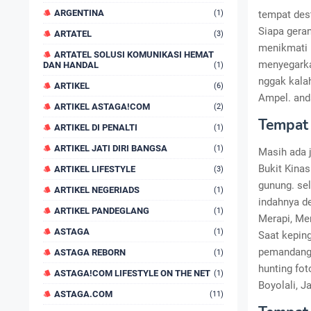
ARGENTINA
(1)
tempat dest
Siapa geran
ARTATEL
(3)
menikmati 
ARTATEL SOLUSI KOMUNIKASI HEMAT
menyegarkan
DAN HANDAL
(1)
nggak kalah
ARTIKEL
(6)
Ampel. and
ARTIKEL ASTAGA!COM
(2)
Tempat 
ARTIKEL DI PENALTI
(1)
ARTIKEL JATI DIRI BANGSA
(1)
Masih ada j
Bukit Kinas
ARTIKEL LIFESTYLE
(3)
gunung. se
ARTIKEL NEGERIADS
(1)
indahnya d
ARTIKEL PANDEGLANG
(1)
Merapi, Me
ASTAGA
(1)
Saat keping
pemandangan
ASTAGA REBORN
(1)
hunting fot
ASTAGA!COM LIFESTYLE ON THE NET
(1)
Boyolali, J
ASTAGA.COM
(11)