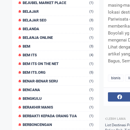
BEJUBEL MARKET PLACE
(1)
masing-mas
BELAJAR
(1)
lokasi dest
Pariwisata 
BELAJAR SEO
(3)
memberikan
BELANDA
(1)
Boyolali y
BELANJA ONLINE
(1)
mengenai D
BEM
(3)
Lihat deng
artikel yan
BEM ITS
(4)
Bagus, Sem
BEM ITS ON THE NET
(1)
BEM ITS.ORG
(5)
bisnis
l
BENAR-BENAR SERU
(1)
BENCANA
(1)
BENGKULU
(1)
BERAKHIR MANIS
(1)
BERBAKTI KEPADA ORANG TUA
(1)
LEBIH LAMA
BERBONCENGAN
(1)
List Destinasi P