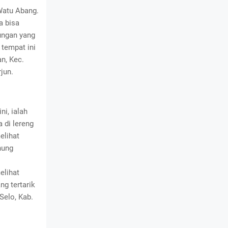
 Watu Abang.
a bisa
ungan yang
 tempat ini
an, Kec.
jun.
ni, ialah
 di lereng
elihat
nung
elihat
ng tertarik
Selo, Kab.