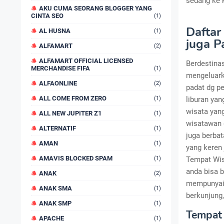
sedang ke k
AKU CUMA SEORANG BLOGGER YANG
CINTA SEO
(1)
Daftar
AL HUSNA
(1)
juga P
ALFAMART
(2)
ALFAMART OFFICIAL LICENSED
Berdestinas
MERCHANDISE FIFA
(1)
mengeluarka
ALFAONLINE
(2)
padat dg p
ALL COME FROM ZERO
(1)
liburan yan
wisata yang
ALL NEW JUPITER Z1
(1)
wisatawan d
ALTERNATIF
(1)
juga berba
AMAN
(1)
yang keren 
AMAVIS BLOCKED SPAM
(1)
Tempat Wisa
anda bisa b
ANAK
(2)
mempunyai 
ANAK SMA
(1)
berkunjung,
ANAK SMP
(1)
Tempat 
APACHE
(1)