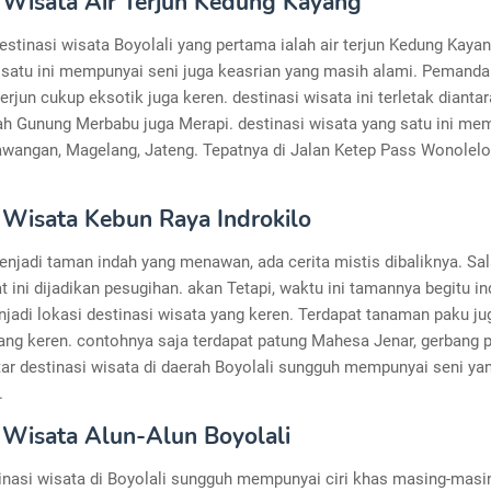
Wisata Air Terjun Kedung Kayang
estinasi wisata Boyolali yang pertama ialah air terjun Kedung Kayan
g satu ini mempunyai seni juga keasrian yang masih alami. Pemand
 terjun cukup eksotik juga keren. destinasi wisata ini terletak dianta
lah Gunung Merbabu juga Merapi. destinasi wisata yang satu ini me
Sawangan, Magelang, Jateng. Tepatnya di Jalan Ketep Pass Wonolelo
Wisata Kebun Raya Indrokilo
njadi taman indah yang menawan, ada cerita mistis dibaliknya. Sa
t ini dijadikan pesugihan. akan Tetapi, waktu ini tamannya begitu in
jadi lokasi destinasi wisata yang keren. Terdapat tanaman paku j
ang keren. contohnya saja terdapat patung Mahesa Jenar, gerbang pi
ftar destinasi wisata di daerah Boyolali sungguh mempunyai seni ya
.
Wisata Alun-Alun Boyolali
tinasi wisata di Boyolali sungguh mempunyai ciri khas masing-masi