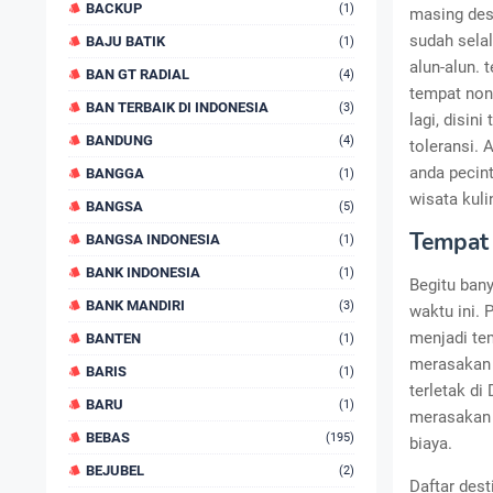
BACKUP
(1)
masing des
sudah selal
BAJU BATIK
(1)
alun-alun. 
BAN GT RADIAL
(4)
tempat nong
BAN TERBAIK DI INDONESIA
(3)
lagi, disin
BANDUNG
(4)
toleransi. 
anda pecint
BANGGA
(1)
wisata kuli
BANGSA
(5)
Tempat
BANGSA INDONESIA
(1)
BANK INDONESIA
(1)
Begitu ban
BANK MANDIRI
(3)
waktu ini. 
menjadi te
BANTEN
(1)
merasakan 
BARIS
(1)
terletak di
BARU
(1)
merasakan 
BEBAS
(195)
biaya.
BEJUBEL
(2)
Daftar dest