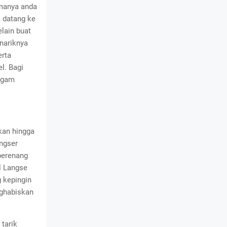
amanya anda
a datang ke
elain buat
enariknya
erta
l. Bagi
ragam
kan hingga
angser
berenang
l Langse
g kepingin
ghabiskan
tarik