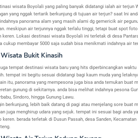
inasi wisata Boyolali yang paling banyak didatangi ialah air terjun
gan yang nggak tertarik berkunjung di tujuan air terjun? saat Ini and
indahnya panorama alam yang masih alami dg gemericik air pegun
. meskipun air terjunnya nggak terlalu tinggi, tetapi buat spot foto
 keren. Lokasi destinasi wisata Boyolali ini terletak di desa Pantar
a cukup membayar 5000 saja sudah bisa menikmati indahnya air ter
Wisata Bukit Kinasih
uga tempat destinasi wisata baru yang hits diperbincangkan waktu i
ih. tempat ini begitu sesuai didatangi bagi kaum muda yang letaknya
lain itu, panorama yang mempesona juga bisa anda temukan buat m
eretan gunung di sekitarnya. anda bisa melihat indahnya pesona Gu
rbabu, Sindoro, hingga Gunung Lawu.
in berkunjung, lebih baik datang di pagi atau menjelang sore buat m
 juga menghirup udara yang sejuk. tempat ini sesuai bagi anda ya
o keren. berada terletak di Dusun Passah, desa Sanden, Kecamatan 
ateng.