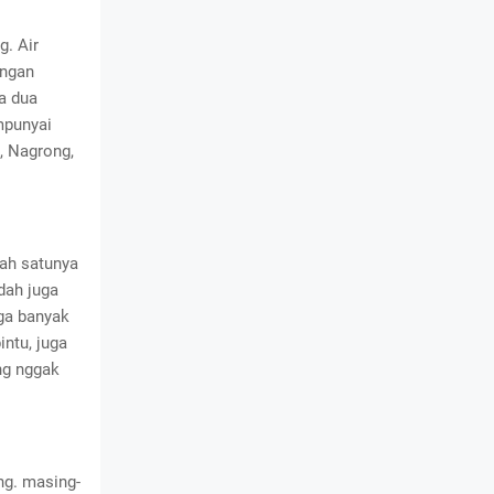
g. Air
angan
ra dua
mpunyai
, Nagrong,
lah satunya
dah juga
uga banyak
ntu, juga
ng nggak
ng. masing-