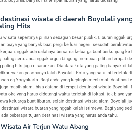
ab. Boyolali, banyak list tempat liburan yang harus didatangi.
 destinasi wisata di daerah Boyolali yan
aling Hits
i wisata sepertinya pilihan sebagian besar publik. Liburan nggak ur
n biaya yang banyak buat pergi ke luar negeri. sesudah beraktivitas
ekerjaan, nggak ada salahnya bersama keluarga buat berkunjung ke
g paling seru. anda nggak urgen bingung membuat pilihan tempat de
 paling hits juga disarankan. Diantara kota yang paling banyak dida
ikarenakan pesonanya ialah Boyolali. Kota yang satu ini terletak d
tasan dg Yogyakarta. Bagi anda yang kepingin menikmati destinasi 
juga masih alami, bisa datang di tempat destinasi wisata Boyolali.
ta oke yang harus didatangi waktu terletak di lokasi. tak biaya ya
awa keluarga buat liburan. selain destinasi wisata alam, Boyolali ju
destinasi wisata buatan yang nggak kalah istimewa. Bagi yang se
 ada beberapa tujuan destinasi wisata yang harus anda tahu.
Wisata Air Terjun Watu Abang