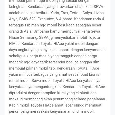
membuat pilihan tipe mobil yang sesuai dengan
keinginan. Kendaraan yang ditawarkan di aplikasi SEVA
adalah sebagai berikut : Yaris, Trax, Terios, Calya, Livina,
Agya, BMW 528i Executive, & Alphard. Kendaraan roda 4
terbagus tsb msh mjd mobil kesukaan sebagian besar
orang di Asia. Umpama kamu mempunyai kerja
Sewa
Hiace Semarang
, SEVA jg menyediakan mobil Toyota
HiAce. Kendaraan Toyota HiAce yakni mobil dengan
daya angkut yang banyak, disupport dengan kenyamanan
sekaligus kinerja mesin yang tangguh dengan harga
menarik mjd daya tarik tersendiri bagi pelanggan dlm
membuat pilihan mobil tsb. Kendaraan Toyota HiAce
yakni minibus terbagus yang amat sesuai buat bisnis
rental mobil. Sewa mobil Toyota HiAce kenyataannya
kenyataannya menguntungkan. Kendaraan Toyota HiAce
diproduksi dengan tampilan kursi yang ekslusif dgn
maksud membahagiakan penumpang selama perjalanan.
Kabin mobil Toyota HiAce amat lebar shngg membuat
penumpang merasakan kenyamanan di dlm mobil.