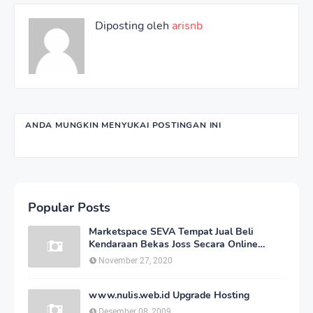
Diposting oleh
arisnb
ANDA MUNGKIN MENYUKAI POSTINGAN INI
Popular Posts
Marketspace SEVA Tempat Jual Beli
Kendaraan Bekas Joss Secara Online
Dengan Harga Bersahabat
November 27, 2020
www.nulis.web.id Upgrade Hosting
Desember 08, 2009