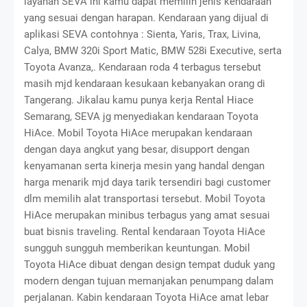
layanan SEVA ini kamu dapat memilih jenis kendaraan
yang sesuai dengan harapan. Kendaraan yang dijual di
aplikasi SEVA contohnya : Sienta, Yaris, Trax, Livina,
Calya, BMW 320i Sport Matic, BMW 528i Executive, serta
Toyota Avanza,. Kendaraan roda 4 terbagus tersebut
masih mjd kendaraan kesukaan kebanyakan orang di
Tangerang. Jikalau kamu punya kerja
Rental Hiace
Semarang
, SEVA jg menyediakan kendaraan Toyota
HiAce. Mobil Toyota HiAce merupakan kendaraan
dengan daya angkut yang besar, disupport dengan
kenyamanan serta kinerja mesin yang handal dengan
harga menarik mjd daya tarik tersendiri bagi customer
dlm memilih alat transportasi tersebut. Mobil Toyota
HiAce merupakan minibus terbagus yang amat sesuai
buat bisnis traveling. Rental kendaraan Toyota HiAce
sungguh sungguh memberikan keuntungan. Mobil
Toyota HiAce dibuat dengan design tempat duduk yang
modern dengan tujuan memanjakan penumpang dalam
perjalanan. Kabin kendaraan Toyota HiAce amat lebar