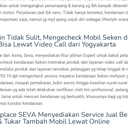
an untuk mengangkut penumpang & barang yg lbh banyak dibandin
i motor. Perjalanan jadi lbh seru. Tidak hanya tersebut, kendaraan 
ansportasi saja, namun jg mjd ajang unjuk diri sebagai lifestyle oran
n Tidak Sulit, Mengecheck Mobil Seken 
isa Lewat Video Call dari Yogyakarta
 dari Astra, Seva, menyediakan fitur pilihan Expert untuk bakal pel
echeck kendaraan Seken memakai produk dan layanan video call da
elalui produk dan layanan tersebut, pelanggan yg tetap tinggal di
VID-19 dpt mengecheck proses inspeksi kendaraan Seken meliputi
daraan, riwayat pemakaian, bukti servis hingga keaslian surat-sura
araan yg ada telah dilakukan verifikasi oleh tim profesional. pelan
 lama untuk mencari kendaraan yg berkualiti, khususnya bagi yg tida
nai kondisi kendaraan.
place SEVA Menyediakan Service Jual Bel
& Tukar Tambah Mobil Lewat Online