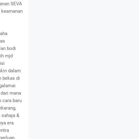
yanan SEVA
& keamanan
saha
kas
lan bodi
ih mjd
isi
akin dalam
n bekas di
galamai
 dari mana
 cara baru
ekarang,
 sahaja &
ya era
entra
perluan