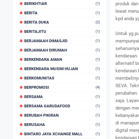
produk dan
BERIKHTIAR
(1)
lewat menu
BERITA
(1)
kpd anda yg
BERITA DUKA
(2)
BERITAJITU
(1)
Untuk yg p
mempunyai 
BERJAMAAH DIMASJID
(1)
seharusnya
BERJAMAAH DIRUMAH
(1)
kendaraan. 
BERKENDARA AMAN
(1)
alternatif
BERKENDARA MUSIM HUJAN
(1)
kendaraan 
membelinya.
BERKOMUNITAS
(1)
SEVA. Tekn
BERPROMOSI
(4)
perubahan.
BERSAMA
(1)
saja. Laya
BERSAMA GARUDAFOOD
(1)
dengan men
kebanyakan
BERUBAH PIKIRAN
(1)
di manapu
BERUSAHA
(1)
digital me
BINTARO JAYA XCHANGE MALL
(1)
kendaraan 