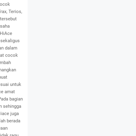
cocok
rax, Terios,
 tersebut
usaha
 HiAce
 sekaligus
gan dalam
mat cocok
ambah
enangkan
buat
suai untuk
Ace amat
Pada bagian
n sehingga
iace juga
lah berada
raan
tidak ragu