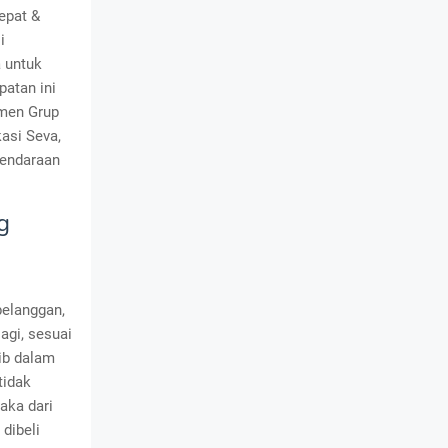
epat &
i
 untuk
patan ini
emen Grup
asi Seva,
kendaraan
g
pelanggan,
agi, sesuai
ib dalam
tidak
aka dari
dibeli