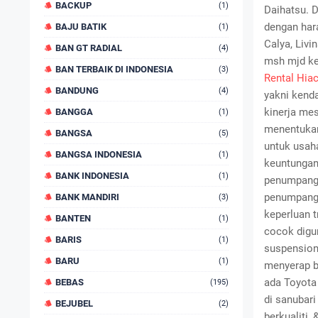
BACKUP
(1)
Daihatsu. 
dengan hara
BAJU BATIK
(1)
Calya, Livi
BAN GT RADIAL
(4)
msh mjd ke
BAN TERBAIK DI INDONESIA
(3)
Rental Hia
BANDUNG
(4)
yakni kend
kinerja me
BANGGA
(1)
menentukan
BANGSA
(5)
untuk usah
BANGSA INDONESIA
(1)
keuntungan
BANK INDONESIA
(1)
penumpang 
penumpang 
BANK MANDIRI
(3)
keperluan 
BANTEN
(1)
cocok digu
BARIS
(1)
suspension
BARU
(1)
menyerap b
ada Toyota 
BEBAS
(195)
di sanubar
BEJUBEL
(2)
berkualiti,