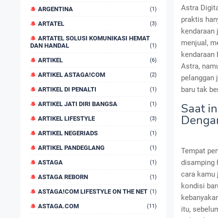
Astra Digi
ARGENTINA
(1)
praktis han
ARTATEL
(3)
kendaraan 
ARTATEL SOLUSI KOMUNIKASI HEMAT
menjual, m
DAN HANDAL
(1)
kendaraan 
ARTIKEL
(6)
Astra, namu
ARTIKEL ASTAGA!COM
(2)
pelanggan 
baru tak be
ARTIKEL DI PENALTI
(1)
ARTIKEL JATI DIRI BANGSA
(1)
Saat i
Dengan
ARTIKEL LIFESTYLE
(3)
ARTIKEL NEGERIADS
(1)
ARTIKEL PANDEGLANG
(1)
Tempat pen
disamping h
ASTAGA
(1)
cara kamu j
ASTAGA REBORN
(1)
kondisi bar
ASTAGA!COM LIFESTYLE ON THE NET
(1)
kebanyakan
ASTAGA.COM
(11)
itu, sebel