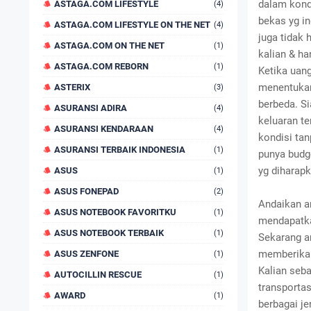
dalam kond
ASTAGA.COM LIFESTYLE
(4)
bekas yg in
ASTAGA.COM LIFESTYLE ON THE NET
(4)
juga tidak 
ASTAGA.COM ON THE NET
(1)
kalian & ha
ASTAGA.COM REBORN
(1)
Ketika uang
menentukan
ASTERIX
(3)
berbeda. S
ASURANSI ADIRA
(4)
keluaran te
ASURANSI KENDARAAN
(4)
kondisi tan
ASURANSI TERBAIK INDONESIA
(1)
punya budg
yg diharapk
ASUS
(1)
ASUS FONEPAD
(2)
Andaikan a
ASUS NOTEBOOK FAVORITKU
(1)
mendapatka
ASUS NOTEBOOK TERBAIK
(1)
Sekarang a
memberikan
ASUS ZENFONE
(1)
Kalian seba
AUTOCILLIN RESCUE
(1)
transportas
AWARD
(1)
berbagai je