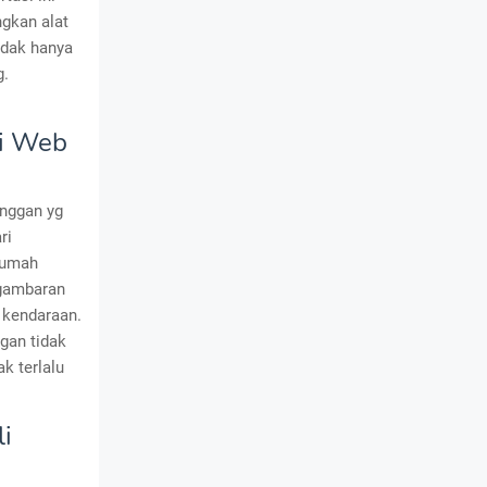
gkan alat
tidak hanya
g.
di Web
anggan yg
ri
 rumah
 gambaran
t kendaraan.
ggan tidak
k terlalu
i