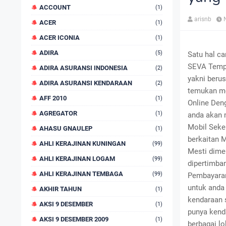
ACCOUNT
(1)
arisnb
ACER
(1)
ACER ICONIA
(1)
ADIRA
(5)
Satu hal c
SEVA Tempa
ADIRA ASURANSI INDONESIA
(2)
yakni beru
ADIRA ASURANSI KENDARAAN
(2)
temukan me
AFF 2010
(1)
Online Den
AGREGATOR
(1)
anda akan 
Mobil Seken
AHASU GNAULEP
(1)
berkaitan 
AHLI KERAJINAN KUNINGAN
(99)
Mesti dime
AHLI KERAJINAN LOGAM
(99)
dipertimban
AHLI KERAJINAN TEMBAGA
(99)
Pembayaran
untuk anda 
AKHIR TAHUN
(1)
kendaraan s
AKSI 9 DESEMBER
(1)
punya kend
AKSI 9 DESEMBER 2009
(1)
berbagai lo