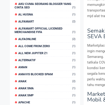
AKU CUMA SEORANG BLOGGER YANG
memungkink
CINTA SEO
(1)
transportas
AL HUSNA
(1)
mjd alat tr
ALFAMART
(2)
ALFAMART OFFICIAL LICENSED
Semaki
MERCHANDISE FIFA
(1)
SEVA B
ALFAONLINE
(2)
Marketplace
ALL COME FROM ZERO
(1)
ingin meng
ALL NEW JUPITER Z1
(1)
Semarang. m
ALTERNATIF
(1)
tatkala CO
AMAN
(1)
kondisi ken
segala kend
AMAVIS BLOCKED SPAM
(1)
perlu waktu
ANAK
(2)
tahu menge
ANAK SMA
(1)
Market
ANAK SMP
(1)
Mobil 
APACHE
(1)