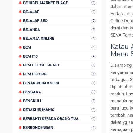
BEJUBEL MARKET PLACE
(1)
dalam memb
BELAJAR
(1)
Perkiraan 
Online Den
BELAJAR SEO
(3)
demikian k
BELANDA
(1)
SEVA Tempa
BELANJA ONLINE
(1)
Kalau 
BEM
(3)
Menu S
BEM ITS
(4)
Disamping 
BEM ITS ON THE NET
(1)
kenyamanan
BEM ITS.ORG
(5)
terbagus. 
BENAR-BENAR SERU
(1)
dipilih ole
BENCANA
(1)
rendah. Lay
mendukung 
BENGKULU
(1)
baru juga 
BERAKHIR MANIS
(1)
tambah, na
BERBAKTI KEPADA ORANG TUA
(1)
dekat yg s
BERBONCENGAN
(1)
kemajuan p