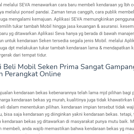
tal melalui SEVA menawarkan cara baru membeli kendaraan yg lbh c
ya melalui ponsel pandai. Zaman terus canggih, cara publik membel
juga mengalami kemajuan. Aplikasi SEVA memungkinkan pengguna
emilih tukar tambah Mobil hingga jasa keuangan & asuransi. kesem
baru yg ditawarkan Aplikasi Seva hanya yg berada di bawah manaj
n untuk kendaraan Seken tersedia segala jenis Mobil. melalui Aplik
juga dpt melakukan tukar tambah kendaraan lama & mendapatkan 
rgerak dari tempat tidur.
ni Beli Mobil Seken Prima Sangat Gampan
 Perangkat Online
jualan kendaraan bekas kebenarannya telah lama mjd pilihan bagi 
arga kendaraan bekas yg murah, kualitinya juga tidak khawatirkan l
eli dalam menentukan pilihan. kendaraan impian tersebut tidak waj
u, bisa saja kendaraan yg diinginkan yakni kendaraan bekas. tetapi, 
 kendaraan bekas yg ditawarkan di masyarakat punya mutu baik. M
um membeli, anda wajib memastikan bahwa kendaraan bekas yg mau 