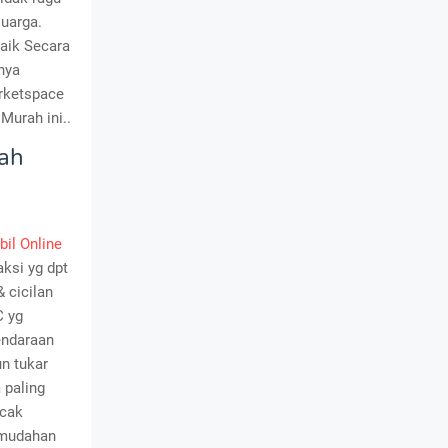
uarga.
baik Secara
nya
arketspace
Murah ini..
lah
il Online
ksi yg dpt
 cicilan
C yg
endaraan
n tukar
paling
acak
emudahan