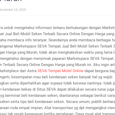
November 24, 2020
ara untuk mengetahui informasi terbaru berhubungan dengan Marke
t Jual Beli Mobil Seken Terbaik Secara Online Dengan Harga yang
saha membaca info teranyar. Seandainya anda membaca berbagai ha
ngenai Marketspace SEVA Tempat Jual Beli Mobil Seken Terbaik 
gan Harga yang Murah, tidak akan menghabiskan waktu yang lama la
mengetahui dengan menyimak paparan Marketspace SEVA Tempat J
 Terbaik Secara Online Dengan Harga yang Murah ini. Aku ingin art
Marketplace dari Astra
SEVA Tempat Mobil Online
dapat berguna ba
ngerti, kesempatan mau beli kendaraan seken banyak hal yg wajib
gkan serta diperhatikan agar supaya tidak kecewa nantinya. tidak p
 kendaraan bekas di Situs SEVA dapat dilakukan secara tunai juga
yg berminat beli kendaraan seken, diantaranya sebagai berikut cara
eken serta tips beli kendaraan seken. Secara umum, publik berhar
araan roda empat impian. Alat transportasi yg dpt mengangkut mer
kasi tak resah kepanasan ketika perjalanan. Daya muat alat transpor