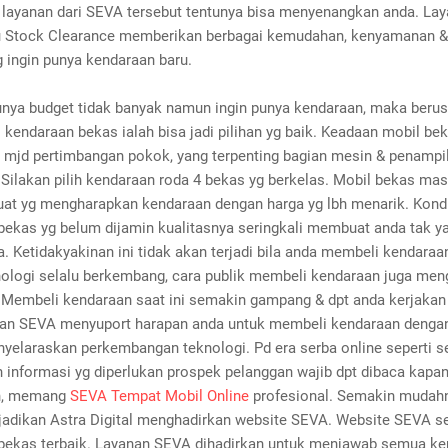
 layanan dari SEVA tersebut tentunya bisa menyenangkan anda. La
 Stock Clearance memberikan berbagai kemudahan, kenyamanan 
 ingin punya kendaraan baru.
unya budget tidak banyak namun ingin punya kendaraan, maka beru
kendaraan bekas ialah bisa jadi pilihan yg baik. Keadaan mobil be
 mjd pertimbangan pokok, yang terpenting bagian mesin & penampi
Silakan pilih kendaraan roda 4 bekas yg berkelas. Mobil bekas mas
 buat yg mengharapkan kendaraan dengan harga yg lbh menarik. Kond
bekas yg belum dijamin kualitasnya seringkali membuat anda tak y
 Ketidakyakinan ini tidak akan terjadi bila anda membeli kendaraa
ologi selalu berkembang, cara publik membeli kendaraan juga men
 Membeli kendaraan saat ini semakin gampang & dpt anda kerjakan
nan SEVA menyuport harapan anda untuk membeli kendaraan dengan
yelaraskan perkembangan teknologi. Pd era serba online seperti s
 informasi yg diperlukan prospek pelanggan wajib dpt dibaca kapan
n, memang
SEVA Tempat Mobil Online
profesional. Semakin mudahn
njadikan Astra Digital menghadirkan website SEVA. Website SEVA s
bekas terbaik. Layanan SEVA dihadirkan untuk menjawab semua ke