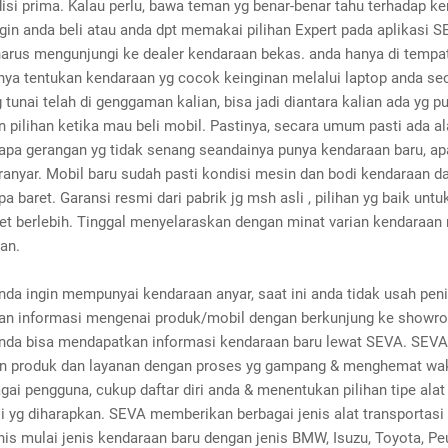
isi prima. Kalau perlu, bawa teman yg benar-benar tahu terhadap k
gin anda beli atau anda dpt memakai pilihan Expert pada aplikasi 
harus mengunjungi ke dealer kendaraan bekas. anda hanya di tempat
nya tentukan kendaraan yg cocok keinginan melalui laptop anda sec
 tunai telah di genggaman kalian, bisa jadi diantara kalian ada yg p
 pilihan ketika mau beli mobil. Pastinya, secara umum pasti ada a
iapa gerangan yg tidak senang seandainya punya kendaraan baru, ap
ranyar. Mobil baru sudah pasti kondisi mesin dan bodi kendaraan d
pa baret. Garansi resmi dari pabrik jg msh asli , pilihan yg baik untu
et berlebih. Tinggal menyelaraskan dengan minat varian kendaraan
an.
nda ingin mempunyai kendaraan anyar, saat ini anda tidak usah pen
n informasi mengenai produk/mobil dengan berkunjung ke showr
nda bisa mendapatkan informasi kendaraan baru lewat SEVA. SEVA
 produk dan layanan dengan proses yg gampang & menghemat wak
gai pengguna, cukup daftar diri anda & menentukan pilihan tipe alat
i yg diharapkan. SEVA memberikan berbagai jenis alat transportasi 
nis mulai jenis kendaraan baru dengan jenis BMW, Isuzu, Toyota, Pe