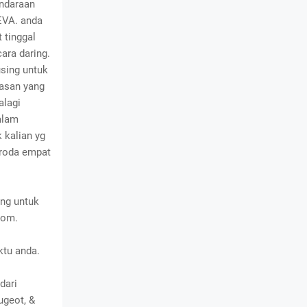
endaraan
SEVA. anda
 tinggal
ara daring.
using untuk
lasan yang
alagi
alam
k kalian yg
 roda empat
ing untuk
oom.
tu anda.
dari
ugeot, &