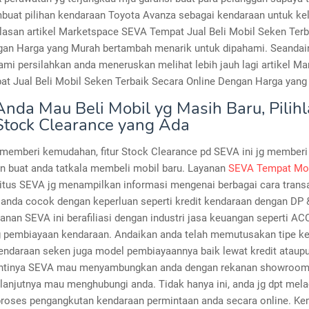
uat pilihan kendaraan Toyota Avanza sebagai kendaraan untuk kel
ulasan artikel Marketspace SEVA Tempat Jual Beli Mobil Seken Ter
gan Harga yang Murah bertambah menarik untuk dipahami. Seandai
ami persilahkan anda meneruskan melihat lebih jauh lagi artikel M
t Jual Beli Mobil Seken Terbaik Secara Online Dengan Harga yang 
Anda Mau Beli Mobil yg Masih Baru, Pilih
tock Clearance yang Ada
memberi kemudahan, fitur Stock Clearance pd SEVA ini jg memberi
 buat anda tatkala membeli mobil baru. Layanan
SEVA Tempat Mob
Situs SEVA jg menampilkan informasi mengenai berbagai cara transa
h anda cocok dengan keperluan seperti kredit kendaraan dengan DP &
anan SEVA ini berafiliasi dengan industri jasa keuangan seperti AC
pembiayaan kendaraan. Andaikan anda telah memutusakan tipe k
kendaraan seken juga model pembiayaannya baik lewat kredit ataupu
ntinya SEVA mau menyambungkan anda dengan rekanan showroom 
elanjutnya mau menghubungi anda. Tidak hanya ini, anda jg dpt mel
roses pengangkutan kendaraan permintaan anda secara online. K