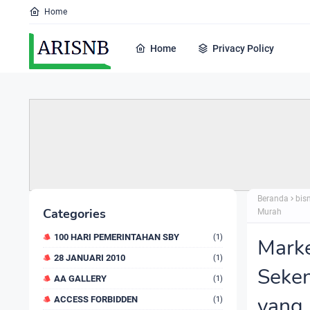
Home
Home
Privacy Policy
Beranda
bis
Categories
Murah
100 HARI PEMERINTAHAN SBY
(1)
Marke
28 JANUARI 2010
(1)
Seken
AA GALLERY
(1)
yang
ACCESS FORBIDDEN
(1)