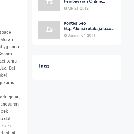
Pembayaran Online
Indonesia Cepat dan
Mei 21, 2012
Aman
Kontes Seo
http://duniakotakajaib.com
tspace
SCAM
Januari 04, 2011
 Murah
l yg anda
Secara
gi tentu
Tags
ual Beli
ikel
gi kamu.
erlu galau,
 angsuran.
 cek
ap dpt
eka ke
tasi ini