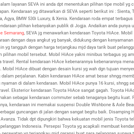
Dalam layanan SEVA ini anda dpt menentukan pilihan tipe mobil yg 
pan. Kendaraan yg ditawarkan di SEVA seperti berikut ini : Sienta, T
na, Agya, BMW 530i Luxury, & Xenia. Kendaraan roda empat terbagus
ndaraan pilihan kebanyakan publik di Jogja. Andaikan anda punya 
ce Semarang
, SEVA jg menawarkan kendaraan Toyota HiAce. Mobil
araan dengan daya angkut yg banyak, didukung dengan kenyamanan
sin yg tangguh dengan harga terjangkau mjd daya tarik buat pelang
 pilihan mobil tersebut. Mobil HiAce yakni minibus terbagus yg a
a travel. Rental kendaraan HiAce kebenarannya kebenarannya men
. Mobil HiAce dibuat dengan desain kursi yg wah dgn tujuan meny
dalam perjalanan. Kabin kendaraan HiAce amat besar shngg mem
nyaman di dalam kendaraan. Mobil HiAce punya 16 kursi, shngg se
travel. Eksterior kendaraan Toyota HiAce sangat gagah. Toyota Hi
nakan sebagai kendaraan commuter sebab tenaganya begitu kuat. 
nya, kendaraan ini memakai suspensi Double Wishbone & Axle Bea
erbagai guncangan di jalan dengan sangat begitu baik. Disamping H
Avanza. Tidak dpt dipungkiri bahwa kekuatan mobil jenis Toyota te
i pelanggan Indonesia. Persepsi Toyota yg acapkali membuat kenda
 & perawatan yg terjangkau mjd garansi buat para pelanggan supaya 