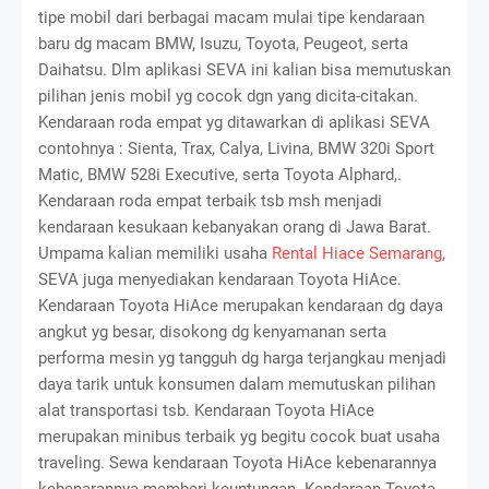
tipe mobil dari berbagai macam mulai tipe kendaraan
baru dg macam BMW, Isuzu, Toyota, Peugeot, serta
Daihatsu. Dlm aplikasi SEVA ini kalian bisa memutuskan
pilihan jenis mobil yg cocok dgn yang dicita-citakan.
Kendaraan roda empat yg ditawarkan di aplikasi SEVA
contohnya : Sienta, Trax, Calya, Livina, BMW 320i Sport
Matic, BMW 528i Executive, serta Toyota Alphard,.
Kendaraan roda empat terbaik tsb msh menjadi
kendaraan kesukaan kebanyakan orang di Jawa Barat.
Umpama kalian memiliki usaha
Rental Hiace Semarang
,
SEVA juga menyediakan kendaraan Toyota HiAce.
Kendaraan Toyota HiAce merupakan kendaraan dg daya
angkut yg besar, disokong dg kenyamanan serta
performa mesin yg tangguh dg harga terjangkau menjadi
daya tarik untuk konsumen dalam memutuskan pilihan
alat transportasi tsb. Kendaraan Toyota HiAce
merupakan minibus terbaik yg begitu cocok buat usaha
traveling. Sewa kendaraan Toyota HiAce kebenarannya
kebenarannya memberi keuntungan. Kendaraan Toyota