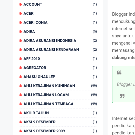
ACCOUNT
(1)
ACER
(1)
Blogger In
mendukung 
ACER ICONIA
(1)
internet se
ADIRA
(5)
saya untuk
ADIRA ASURANSI INDONESIA
(2)
mengenai v
ADIRA ASURANSI KENDARAAN
(2)
memasang g
dukung int
AFF 2010
(1)
AGREGATOR
(1)
AHASU GNAULEP
(1)
Blogger 
AHLI KERAJINAN KUNINGAN
(99)
AHLI KERAJINAN LOGAM
(99)
AHLI KERAJINAN TEMBAGA
(99)
AKHIR TAHUN
(1)
Internet se
AKSI 9 DESEMBER
(1)
pendidikan,
AKSI 9 DESEMBER 2009
(1)
pendidikan