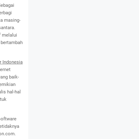
Sebagai
erbagi
ta masing-
santara.
f melalui
a bertambah
r Indonesia
ernet
yang baik-
demikian
is hal-hal
ntuk
software
etidaknya
ion.com.