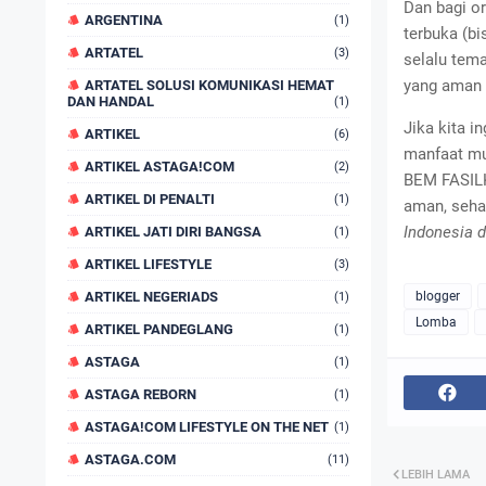
Dan bagi or
ARGENTINA
(1)
terbuka (bi
ARTATEL
(3)
selalu tema
yang aman 
ARTATEL SOLUSI KOMUNIKASI HEMAT
DAN HANDAL
(1)
Jika kita i
ARTIKEL
(6)
manfaat mu
ARTIKEL ASTAGA!COM
(2)
BEM FASILK
ARTIKEL DI PENALTI
(1)
aman, seha
Indonesia 
ARTIKEL JATI DIRI BANGSA
(1)
ARTIKEL LIFESTYLE
(3)
ARTIKEL NEGERIADS
blogger
(1)
Lomba
ARTIKEL PANDEGLANG
(1)
ASTAGA
(1)
ASTAGA REBORN
(1)
ASTAGA!COM LIFESTYLE ON THE NET
(1)
ASTAGA.COM
(11)
LEBIH LAMA