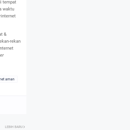
di tempat
da waktu
internet
at &
rekan-rekan
nternet
er
rnet aman
LEBIH BARU