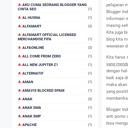
pelajaran m
AKU CUMA SEORANG BLOGGER YANG
CINTA SEO
(1)
Blogger In
AL HUSNA
(1)
informasi 
masing sehi
ALFAMART
(2)
Kita juga b
ALFAMART OFFICIAL LICENSED
blog kita 
MERCHANDISE FIFA
(1)
wawasan d
ALFAONLINE
(2)
ALL COME FROM ZERO
(1)
Kita harus
yang mendu
ALL NEW JUPITER Z1
(1)
dengan hal-
ALTERNATIF
(1)
baik saja d
AMAN
(1)
maka akan 
AMAVIS BLOCKED SPAM
(1)
yang positi
memberikan 
ANAK
(2)
ANAK SMA
(1)
Blogger In
anti porno 
ANAK SMP
(1)
bisa mengu
APACHE
(1)