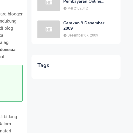
Pembayaran Online
Indonesia Cepat dan
Mei 21, 2012
Aman
ara blogger
endukung
Gerakan 9 Desember
di blog
2009
ka
Desember 07, 2009
alagi
ndonesia
at.
Tags
di bidang
 Dalam
materi