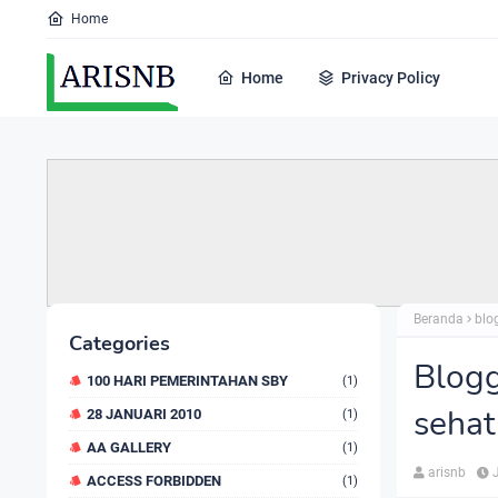
Home
Home
Privacy Policy
Beranda
blo
Categories
Blogg
100 HARI PEMERINTAHAN SBY
(1)
sehat
28 JANUARI 2010
(1)
AA GALLERY
(1)
arisnb
ACCESS FORBIDDEN
(1)