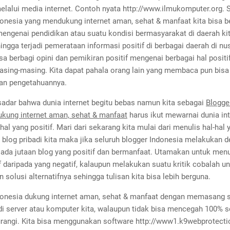
elalui media internet. Contoh nyata http://www.ilmukomputer.org. 
donesia yang mendukung internet aman, sehat & manfaat kita bisa b
mengenai pendidikan atau suatu kondisi bermasyarakat di daerah ki
ngga terjadi pemerataan informasi positif di berbagai daerah di nu
isa berbagi opini dan pemikiran positif mengenai berbagai hal positi
masing-masing. Kita dapat pahala orang lain yang membaca pun bis
an pengetahuannya.
 sadar bahwa dunia internet begitu bebas namun kita sebagai
Blogge
kung internet aman, sehat & manfaat
harus ikut mewarnai dunia int
hal yang positif. Mari dari sekarang kita mulai dari menulis hal-hal 
i blog pribadi kita maka jika seluruh blogger Indonesia melakukan 
ada jutaan blog yang positif dan bermanfaat. Utamakan untuk menul
f daripada yang negatif, kalaupun melakukan suatu kritik cobalah u
solusi alternatifnya sehingga tulisan kita bisa lebih berguna.
donesia dukung internet aman, sehat & manfaat dengan memasang 
di server atau komputer kita, walaupun tidak bisa mencegah 100% s
rangi. Kita bisa menggunakan software http://www1.k9webprotect