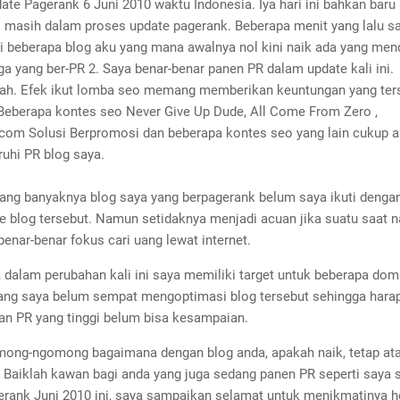
te Pagerank 6 Juni 2010 waktu Indonesia. Iya hari ini bahkan baru
i masih dalam proses update pagerank. Beberapa menit yang lalu s
i beberapa blog aku yang mana awalnya nol kini naik ada yang men
ga yang ber-PR 2. Saya benar-benar panen PR dalam update kali ini.
lah. Efek ikut lomba seo memang memberikan keuntungan yang ters
 Beberapa kontes seo Never Give Up Dude, All Come From Zero ,
com Solusi Berpromosi dan beberapa kontes seo yang lain cukup 
hi PR blog saya.
ng banyaknya blog saya yang berpagerank belum saya ikuti denga
 blog tersebut. Namun setidaknya menjadi acuan jika suatu saat n
benar-benar fokus cari uang lewat internet.
 dalam perubahan kali ini saya memiliki target untuk beberapa dom
ng saya belum sempat mengoptimasi blog tersebut sehingga hara
n PR yang tinggi belum bisa kesampaian.
mong-ngomong bagaimana dengan blog anda, apakah naik, tetap ata
? Baiklah kawan bagi anda yang juga sedang panen PR seperti saya 
erank Juni 2010 ini, saya sampaikan selamat untuk menikmatinya h