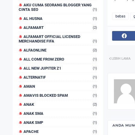
AKU CUMA SEORANG BLOGGER YANG
CINTA SEO
(1)
bebas
AL HUSNA
(1)
ALFAMART
(2)
ALFAMART OFFICIAL LICENSED
MERCHANDISE FIFA
(1)
ALFAONLINE
(2)
LEBIH LAMA
ALL COME FROM ZERO
(1)
ALL NEW JUPITER Z1
(1)
ALTERNATIF
(1)
AMAN
(1)
AMAVIS BLOCKED SPAM
(1)
ANAK
(2)
ANAK SMA
(1)
ANAK SMP
(1)
ANDA MUNG
APACHE
(1)