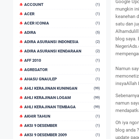
Google Upda
ACCOUNT
(1)
mungkin in
ACER
(1)
keanehan d
ACER ICONIA
(1)
satu dan ju
Alhamdulil
ADIRA
(5)
blog saya.
ADIRA ASURANSI INDONESIA
(2)
NegeriAds.
ADIRA ASURANSI KENDARAAN
(2)
mempengaru
AFF 2010
(1)
Namun saya
AGREGATOR
(1)
memonetize
AHASU GNAULEP
(1)
insyaAllah 
AHLI KERAJINAN KUNINGAN
(99)
Sebenarnya
AHLI KERAJINAN LOGAM
(99)
namun saya
AHLI KERAJINAN TEMBAGA
(99)
mendapatka
AKHIR TAHUN
(1)
Oh iya ngo
AKSI 9 DESEMBER
(1)
blog anda 
AKSI 9 DESEMBER 2009
(1)
update pag