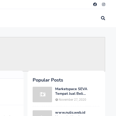
Popular Posts
Marketspace SEVA
Tempat Jual Beli
Kendaraan Bekas Joss
November 27, 2020
Secara Online Dengan
Harga Bersahabat
www.nulis.web.id