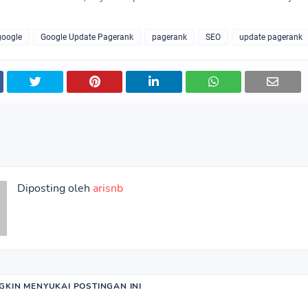
google
Google Update Pagerank
pagerank
SEO
update pagerank
Diposting oleh
arisnb
KIN MENYUKAI POSTINGAN INI