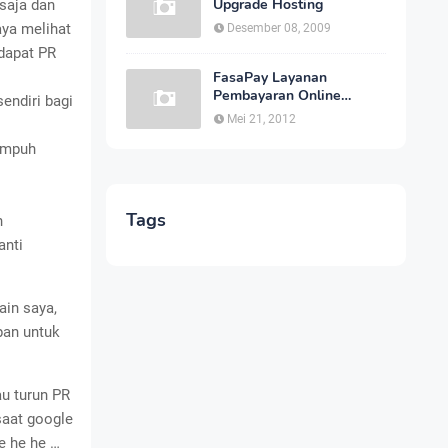
Upgrade Hosting
 saja dan
aya melihat
Desember 08, 2009
dapat PR
FasaPay Layanan
Pembayaran Online
endiri bagi
Indonesia Cepat dan
Mei 21, 2012
Aman
ampuh
Tags
n
anti
ain saya,
pan untuk
u turun PR
saat google
e he he …