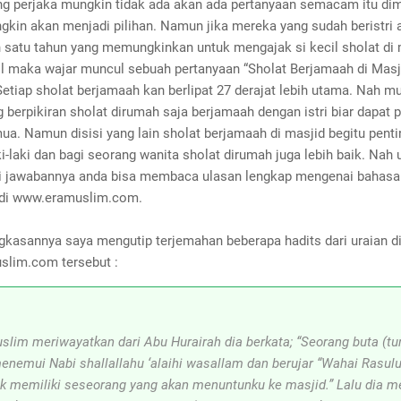
ng perjaka mungkin tidak ada akan ada pertanyaan semacam itu di
gkin akan menjadi pilihan. Namun jika mereka yang sudah beristri 
 satu tahun yang memungkinkan untuk mengajak si kecil sholat di 
il maka wajar muncul sebuah pertanyaan “Sholat Berjamaah di Masji
etiap sholat berjamaah kan berlipat 27 derajat lebih utama. Nah m
g berpikiran sholat dirumah saja berjamaah dengan istri biar dapat 
ua. Namun disisi yang lain sholat berjamaah di masjid begitu penti
i-laki dan bagi seorang wanita sholat dirumah juga lebih baik. Nah 
 jawabannya anda bisa membaca ulasan lengkap mengenai bahasa
di www.eramuslim.com.
gkasannya saya mengutip terjemahan beberapa hadits dari uraian d
lim.com tersebut :
lim meriwayatkan dari Abu Hurairah dia berkata; “Seorang buta (tu
enemui Nabi shallallahu ‘alaihi wasallam dan berujar “Wahai Rasulu
ak memiliki seseorang yang akan menuntunku ke masjid.” Lalu dia 