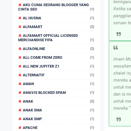
keringan
AKU CUMA SEORANG BLOGGER YANG
Ketika s
CINTA SEO
(1)
panggilan
AL HUSNA
(1)
seruan te
ALFAMART
(2)
ALFAMART OFFICIAL LICENSED
MERCHANDISE FIFA
(1)
ALFAONLINE
(2)
ALL COME FROM ZERO
(1)
Imam Mus
wasallam
ALL NEW JUPITER Z1
(1)
shalat i
ALTERNATIF
(1)
mereka a
AMAN
(1)
untuk me
AMAVIS BLOCKED SPAM
(1)
dan ia m
untuk me
ANAK
(2)
mereka.”
ANAK SMA
(1)
ANAK SMP
(1)
APACHE
(1)