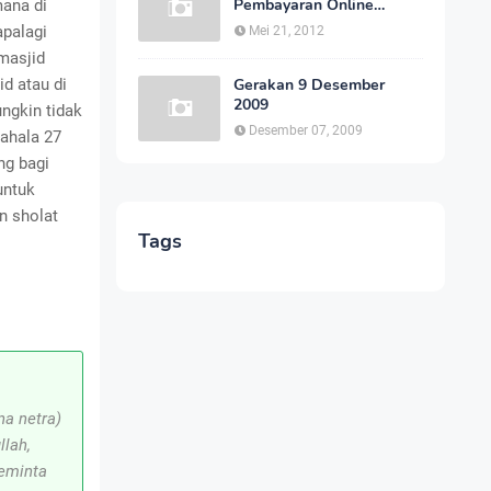
Pembayaran Online
mana di
Indonesia Cepat dan
apalagi
Mei 21, 2012
Aman
masjid
d atau di
Gerakan 9 Desember
2009
ungkin tidak
Desember 07, 2009
pahala 27
ng bagi
untuk
n sholat
Tags
i
na netra)
llah,
meminta