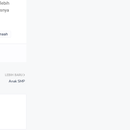
lebih
asnya
amaah
LEBIH BARU
Anak SMP