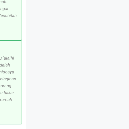
mah.
engar
Penuhilah
 ‘alaihi
adalah
 niscaya
einginan
eorang
u bakar
r rumah