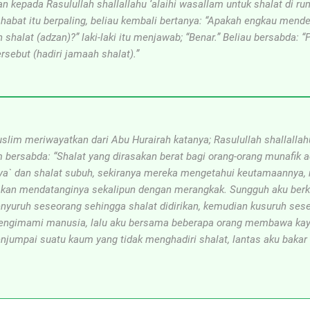
an kepada Rasulullah shallallahu ‘alaihi wasallam untuk shalat di ru
ahabat itu berpaling, beliau kembali bertanya: “Apakah engkau mend
 shalat (adzan)?” laki-laki itu menjawab; “Benar.” Beliau bersabda: “
rsebut (hadiri jamaah shalat).”
lim meriwayatkan dari Abu Hurairah katanya; Rasulullah shallallahu
 bersabda: “Shalat yang dirasakan berat bagi orang-orang munafik 
sya` dan shalat subuh, sekiranya mereka mengetahui keutamaannya,
kan mendatanginya sekalipun dengan merangkak. Sungguh aku berk
nyuruh seseorang sehingga shalat didirikan, kemudian kusuruh ses
engimami manusia, lalu aku bersama beberapa orang membawa kay
njumpai suatu kaum yang tidak menghadiri shalat, lantas aku baka