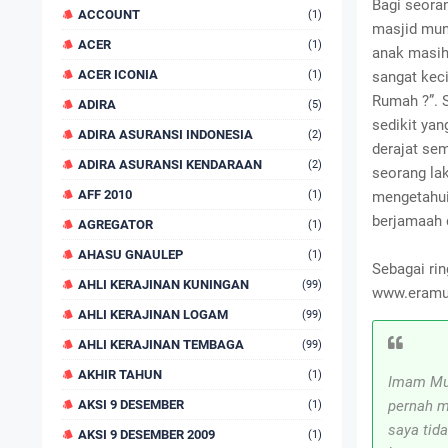
Bagi seora
ACCOUNT
(1)
masjid mun
ACER
(1)
anak masih
ACER ICONIA
(1)
sangat kec
Rumah ?”. S
ADIRA
(5)
sedikit yan
ADIRA ASURANSI INDONESIA
(2)
derajat sem
ADIRA ASURANSI KENDARAAN
(2)
seorang lak
AFF 2010
(1)
mengetahui
berjamaah 
AGREGATOR
(1)
AHASU GNAULEP
(1)
Sebagai rin
AHLI KERAJINAN KUNINGAN
(99)
www.eramus
AHLI KERAJINAN LOGAM
(99)
AHLI KERAJINAN TEMBAGA
(99)
AKHIR TAHUN
(1)
Imam Mus
AKSI 9 DESEMBER
pernah m
(1)
saya tid
AKSI 9 DESEMBER 2009
(1)