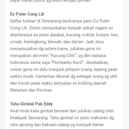
sayur kailan polos yg bisa menjadi pilihan.
Es Puter Cong Lik
Daftar kuliner di Semarang berikutnya yaitu Es Puter
Cong Lik. Disini menyediakan banyak sekali ragam es
diantaranya es puter alpukat, kacang, coklat, kopyor, leci,
sirsak, kelengkeng, blewah, dan durian. Jadi, bisa
menyesuaikan dg selera kamu. julukan gerai ini
merupakan akronim “Kacung Cilik”, yg dlm bahasa
Indonesia sama saja “Pembantu Kecil”. disebabkan,
owner gerai ini dulu menjadi pelayan orang Jepang pada
waktu muda. Ownernya dikenal dg sebagai orang yg ulet
dan lincah pada waktu berjualan es keliling daerah
Mataram dan Pecinan.
Tahu Gimbal Pak Eddy
Asal mula kata gimbal berasal dari julukan udang oleh
khalayak Semarang. Tahu gimbal ini yaitu makanan dg
tahu goreng dan bakwan udang yg menjadi bahan