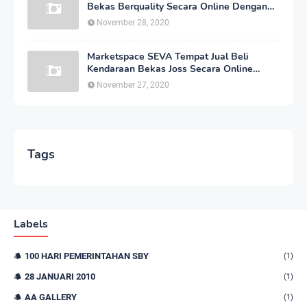
Bekas Berquality Secara Online Dengan
Harga yang Murah
November 28, 2020
Marketspace SEVA Tempat Jual Beli
Kendaraan Bekas Joss Secara Online
Dengan Harga Bersahabat
November 27, 2020
Tags
Labels
100 HARI PEMERINTAHAN SBY
(1)
28 JANUARI 2010
(1)
AA GALLERY
(1)