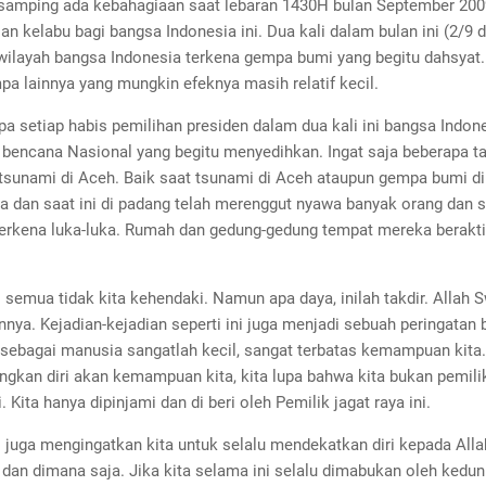
samping ada kebahagiaan saat lebaran 1430H bulan September 2009
an kelabu bagi bangsa Indonesia ini. Dua kali dalam bulan ini (2/9 
ilayah bangsa Indonesia terkena gempa bumi yang begitu dahsyat. I
a lainnya yang mungkin efeknya masih relatif kecil.
a setiap habis pemilihan presiden dalam dua kali ini bangsa Indon
bencana Nasional yang begitu menyedihkan. Ingat saja beberapa t
i tsunami di Aceh. Baik saat tsunami di Aceh ataupun gempa bumi di
a dan saat ini di padang telah merenggut nyawa banyak orang dan 
 terkena luka-luka. Rumah dan gedung-gedung tempat mereka berakti
 semua tidak kita kehendaki. Namun apa daya, inilah takdir. Allah S
ya. Kejadian-kejadian seperti ini juga menjadi sebuah peringatan b
sebagai manusia sangatlah kecil, sangat terbatas kemampuan kita. 
kan diri akan kemampuan kita, kita lupa bahwa kita bukan pemili
. Kita hanya dipinjami dan di beri oleh Pemilik jagat raya ini.
 juga mengingatkan kita untuk selalu mendekatkan diri kepada All
 dan dimana saja. Jika kita selama ini selalu dimabukan oleh kedu