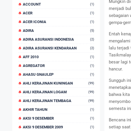
Mungkin di
ACCOUNT
(1)
menjadi bul
ACER
(1)
sebagaian w
ACER ICONIA
(1)
gempa-gemp
ADIRA
(5)
Entah kenap
ADIRA ASURANSI INDONESIA
(2)
mengalami 
lalu terjad
ADIRA ASURANSI KENDARAAN
(2)
Tasikmalay
AFF 2010
(1)
besar lagi
AGREGATOR
(1)
hancur.
AHASU GNAULEP
(1)
Sungguh ini
AHLI KERAJINAN KUNINGAN
(99)
menetapkann
AHLI KERAJINAN LOGAM
(99)
bahwa kita 
AHLI KERAJINAN TEMBAGA
(99)
menyombong
semesta ini
AKHIR TAHUN
(1)
AKSI 9 DESEMBER
(1)
Bencana ini
setiap saat
AKSI 9 DESEMBER 2009
(1)