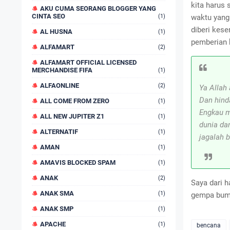
kita harus 
AKU CUMA SEORANG BLOGGER YANG
CINTA SEO
(1)
waktu yang
diberi kese
AL HUSNA
(1)
pemberian 
ALFAMART
(2)
ALFAMART OFFICIAL LICENSED
MERCHANDISE FIFA
(1)
ALFAONLINE
(2)
Ya Allah
Dan hind
ALL COME FROM ZERO
(1)
Engkau m
ALL NEW JUPITER Z1
(1)
dunia da
ALTERNATIF
(1)
jagalah b
AMAN
(1)
AMAVIS BLOCKED SPAM
(1)
ANAK
(2)
Saya dari h
ANAK SMA
(1)
gempa bumi
ANAK SMP
(1)
APACHE
(1)
bencana