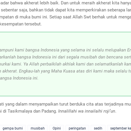
sadar bahwa akherat lebih baik. Dan untuk meraih akherat kita hanya
 sebentar saja, bahkan tidak dapat kita memperkirakan seberapa la
mpatan di muka bumi ini. Setiap saat Allah Swt berhak untuk menga
kesempatan tersebut.
 ampuni kami bangsa Indonesia yang selama ini selalu melupakan E
arkanlah bangsa Indonesia ini dari segala musibah dan bencana ser
urkai kami. Ya Allah perbaikilah akhlak kami dan selamatkanlah kam
n akherat. Engkau-lah yang Maha Kuasa atas diri kami maka selalu t
angsa Indonesia ini.
ati yang dalam menyampaikan turut berduka cita atas terjadinya m
 di Tasikmalaya dan Padang.
Innalillahi wa innailaihi roji’un
.
gempa bumi
musibah
Opini
peringatan
sedih
september k