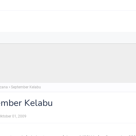
cana
September Kelabu
ember Kelabu
Oktober 01, 2009