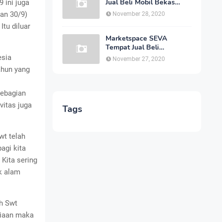
Jual Beli Mobil Bekas
 ini juga
Berquality Secara Online
dan 30/9)
November 28, 2020
Dengan Harga yang
tu diluar
Murah
Marketspace SEVA
Tempat Jual Beli
Kendaraan Bekas Joss
esia
November 27, 2020
Secara Online Dengan
ahun yang
Harga Bersahabat
sebagian
vitas juga
Tags
wt telah
agi kita
Kita sering
k alam
ah Swt
niaan maka