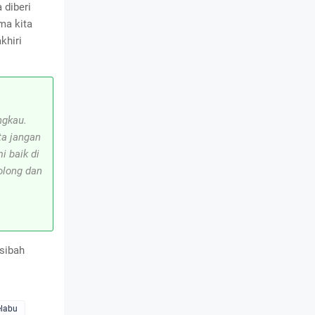
 diberi
ma kita
khiri
ngkau.
ta jangan
i baik di
olong dan
usibah
elabu