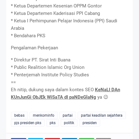
* Ketua Departemen Kesenian OPPM Gontor
* Ketua Departemen Kaderisasi PPI Cabang
* Ketua I Perhimpunan Pelajar Indonesia (PPI) Saudi
Arabia
* Bendahara PKS
Pengalaman Pekerjaan
* Direktur PT. Sirat Inti Buana
* Public Realition Islamic Org Union
* Penterjemah Institute Policy Studies
==
Eh nitip, dukung saya dalam kontes SEO
KeNaLI DAn
KUnJunGi ObJEk WiSaTA dI paNDeGlaNg
ya 😉
bebas
menkominfo
partai
partai keadilan sejahtera
pjs presiden pks
pks
politik
presiden