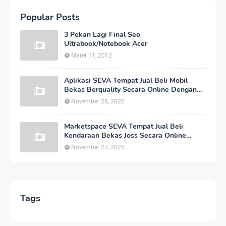
Popular Posts
3 Pekan Lagi Final Seo
Ultrabook/Notebook Acer
Maret 11, 2012
Aplikasi SEVA Tempat Jual Beli Mobil
Bekas Berquality Secara Online Dengan
Harga yang Murah
November 28, 2020
Marketspace SEVA Tempat Jual Beli
Kendaraan Bekas Joss Secara Online
Dengan Harga Bersahabat
November 27, 2020
Tags