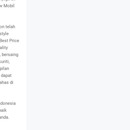
ew Mobil
on telah
style
Best Price
lity
, bersaing
riti,
pilan
 dapat
ahas di
ndonesia
baik
anda.