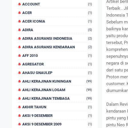
Artikel be
ACCOUNT
(1)
Terbaik . J
ACER
(1)
Indonesia T
ACER ICONIA
(1)
Sebelum me
baiknya ka
ADIRA
(5)
yaitu produ
ADIRA ASURANSI INDONESIA
(2)
tersebut, 
ADIRA ASURANSI KENDARAAN
(2)
komprehensi
AFF 2010
(1)
sepenuhnya
negara di s
AGREGATOR
(1)
dari satu p
AHASU GNAULEP
(1)
Proton mem
AHLI KERAJINAN KUNINGAN
(99)
customer. 
AHLI KERAJINAN LOGAM
(99)
diumumkan
AHLI KERAJINAN TEMBAGA
(99)
Dalam Revie
AKHIR TAHUN
(1)
kendaraan 
AKSI 9 DESEMBER
(1)
pintu yang
AKSI 9 DESEMBER 2009
(1)
pintu Neo 