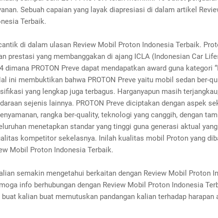
yanan. Sebuah capaian yang layak diapresiasi di dalam artikel Revi
nesia Terbaik.
cantik di dalam ulasan Review Mobil Proton Indonesia Terbaik. Prot
n prestasi yang membanggakan di ajang ICLA (Indonesian Car Life
4 dimana PROTON Preve dapat mendapatkan award guna kategori “
Hal ini membuktikan bahwa PROTON Preve yaitu mobil sedan ber-qua
ifikasi yang lengkap juga terbagus. Harganyapun masih terjangkau
daraan sejenis lainnya. PROTON Preve diciptakan dengan aspek seku
enyamanan, rangka ber-quality, teknologi yang canggih, dengan tam
eluruhan menetapkan standar yang tinggi guna generasi aktual yang
alitas kompetitor sekelasnya. Inilah kualitas mobil Proton yang dib
ew Mobil Proton Indonesia Terbaik.
alian semakin mengetahui berkaitan dengan Review Mobil Proton I
emoga info berhubungan dengan Review Mobil Proton Indonesia Ter
 buat kalian buat memutuskan pandangan kalian terhadap harapan 