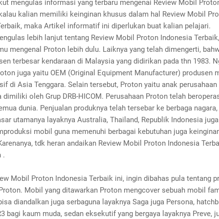
rikut mengulas informasi yang terbaru mengenai Review Mobil Proto
ikalau kalian memiliki keinginan khusus dalam hal Review Mobil Pr
erbaik, maka Artikel informatif ini diperlukan buat kalian pelajari.
ngulas lebih lanjut tentang Review Mobil Proton Indonesia Terbaik
mu mengenal Proton lebih dulu. Laiknya yang telah dimengerti, bah
sen terbesar kendaraan di Malaysia yang didirikan pada thn 1983. 
Proton juga yaitu OEM (Original Equipment Manufacturer) produsen 
f di Asia Tenggara. Selain tersebut, Proton yaitu anak perusahaan
 dimiliki oleh Grup DRB-HICOM. Perusahaan Proton telah beroperas
emua dunia. Penjualan produknya telah tersebar ke berbaga nagara, 
asar utamanya layaknya Australia, Thailand, Republik Indonesia juga
produksi mobil guna memenuhi berbagai kebutuhan juga keinginan
Karenanya, tdk heran andaikan Review Mobil Proton Indonesia Terba
 .
w Mobil Proton Indonesia Terbaik ini, ingin dibahas pula tentang p
Proton. Mobil yang ditawarkan Proton mengcover sebuah mobil fam
 bisa diandalkan juga serbaguna layaknya Saga juga Persona, hatch
R3 bagi kaum muda, sedan eksekutif yang bergaya layaknya Preve, j