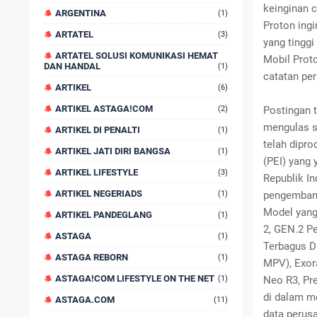
keinginan 
ARGENTINA
(1)
Proton ing
ARTATEL
(3)
yang tingg
ARTATEL SOLUSI KOMUNIKASI HEMAT
Mobil Prot
DAN HANDAL
(1)
catatan per
ARTIKEL
(6)
ARTIKEL ASTAGA!COM
(2)
Postingan 
mengulas se
ARTIKEL DI PENALTI
(1)
telah dipro
ARTIKEL JATI DIRI BANGSA
(1)
(PEI) yang 
ARTIKEL LIFESTYLE
(3)
Republik I
ARTIKEL NEGERIADS
(1)
pengembang
Model yang 
ARTIKEL PANDEGLANG
(1)
2, GEN.2 P
ASTAGA
(1)
Terbagus D
ASTAGA REBORN
(1)
MPV), Exora
ASTAGA!COM LIFESTYLE ON THE NET
(1)
Neo R3, Pr
di dalam m
ASTAGA.COM
(11)
data perus