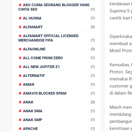
kendaraan 
AKU CUMA SEORANG BLOGGER YANG
CINTA SEO
(1)
Suprima S 
cantik kan 
AL HUSNA
(1)
ALFAMART
(2)
ALFAMART OFFICIAL LICENSED
Diperkirak
MERCHANDISE FIFA
(1)
membuat pe
ALFAONLINE
(2)
Mobil Proto
ALL COME FROM ZERO
(1)
Kemudian, 
ALL NEW JUPITER Z1
(1)
Proton. Se
ALTERNATIF
(1)
memakai Ri
AMAN
(1)
customer g
di dalam R
AMAVIS BLOCKED SPAM
(1)
ANAK
(2)
Masih meng
ANAK SMA
(1)
mendulang 
ANAK SMP
(1)
pembanguna
kemitraan 
APACHE
(1)