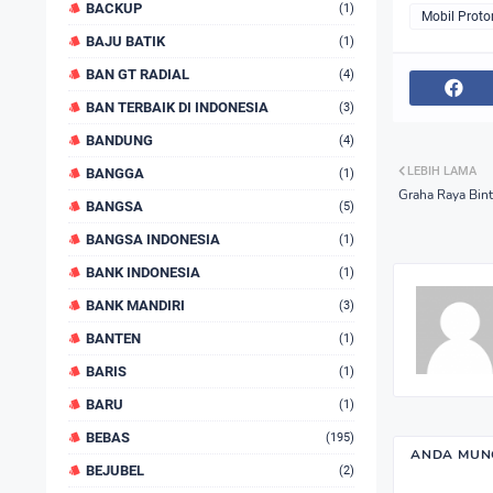
BACKUP
(1)
Mobil Proto
BAJU BATIK
(1)
BAN GT RADIAL
(4)
BAN TERBAIK DI INDONESIA
(3)
BANDUNG
(4)
LEBIH LAMA
BANGGA
(1)
Graha Raya Bint
BANGSA
(5)
BANGSA INDONESIA
(1)
BANK INDONESIA
(1)
BANK MANDIRI
(3)
BANTEN
(1)
BARIS
(1)
BARU
(1)
BEBAS
(195)
ANDA MUNG
BEJUBEL
(2)