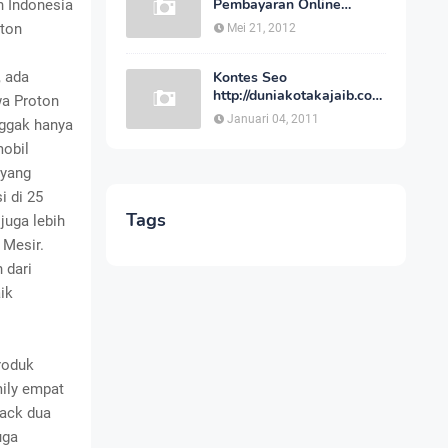
Pembayaran Online
n Indonesia
Indonesia Cepat dan
oton
Mei 21, 2012
Aman
, ada
Kontes Seo
http://duniakotakajaib.com
wa Proton
SCAM
Januari 04, 2011
Nggak hanya
mobil
 yang
i di 25
Tags
juga lebih
 Mesir.
 dari
ik
roduk
ily empat
back dua
uga