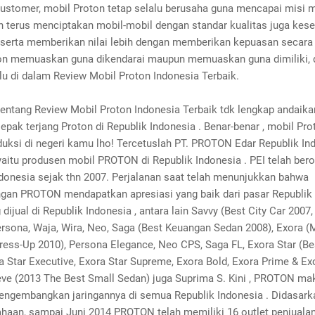
customer, mobil Proton tetap selalu berusaha guna mencapai misi 
in terus menciptakan mobil-mobil dengan standar kualitas juga kes
i serta memberikan nilai lebih dengan memberikan kepuasan secara
on memuaskan guna dikendarai maupun memuaskan guna dimiliki, 
lu di dalam Review Mobil Proton Indonesia Terbaik.
tentang Review Mobil Proton Indonesia Terbaik tdk lengkap andaika
pak terjang Proton di Republik Indonesia . Benar-benar , mobil Pro
duksi di negeri kamu lho! Tercetuslah PT. PROTON Edar Republik In
yaitu produsen mobil PROTON di Republik Indonesia . PEI telah bero
ndonesia sejak thn 2007. Perjalanan saat telah menunjukkan bahwa
an PROTON mendapatkan apresiasi yang baik dari pasar Republik 
dijual di Republik Indonesia , antara lain Savvy (Best City Car 2007,
ersona, Waja, Wira, Neo, Saga (Best Keuangan Sedan 2008), Exora 
ress-Up 2010), Persona Elegance, Neo CPS, Saga FL, Exora Star (Be
 Star Executive, Exora Star Supreme, Exora Bold, Exora Prime & Exo
eve (2013 The Best Small Sedan) juga Suprima S. Kini , PROTON mak
engembangkan jaringannya di semua Republik Indonesia . Didasark
ahaan, sampai Juni 2014 PROTON telah memiliki 16 outlet penjualan