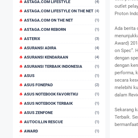
ASTAGA.COM LIFESTYLE
(4)
outlet pela
ASTAGA.COM LIFESTYLE ON THE NET
(4)
Proton Indo
ASTAGA.COM ON THE NET
(1)
Ada berita 
ASTAGA.COM REBORN
(1)
menunjukka
ASTERIX
(3)
Award) 201
ASURANSI ADIRA
(4)
on Spec”. 
ASURANSI KENDARAAN
(4)
dengan spes
dengan ken
ASURANSI TERBAIK INDONESIA
(1)
performa, k
ASUS
(1)
secara kes
ASUS FONEPAD
(2)
melebihi ku
ASUS NOTEBOOK FAVORITKU
(1)
dalam Revi
ASUS NOTEBOOK TERBAIK
(1)
Sekarang k
ASUS ZENFONE
(1)
Terbaik. S
AUTOCILLIN RESCUE
(1)
bermanfaat
AWARD
(1)