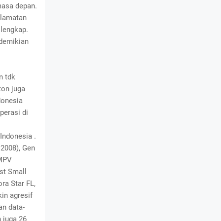
masa depan.
elamatan
 lengkap.
demikian
n tdk
ton juga
donesia
perasi di
Indonesia .
 2008), Gen
(MPV
st Small
ra Star FL,
in agresif
an data-
 juga 26