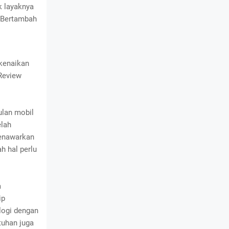
k layaknya
. Bertambah
 kenaikan
 Review
ulan mobil
lah
menawarkan
h hal perlu
a
ip
logi dengan
tuhan juga